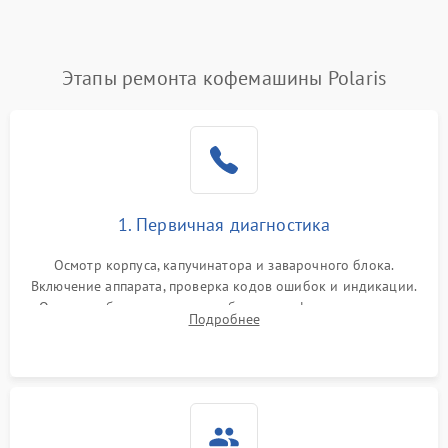
Этапы ремонта кофемашины Polaris
1. Первичная диагностика
Осмотр корпуса, капучинатора и заварочного блока.
Включение аппарата, проверка кодов ошибок и индикации.
Оценка работы помпы, термоблока и кофемолки на слух.
Подробнее
Измерение температуры и давления воды для выявления
локализации поломки.