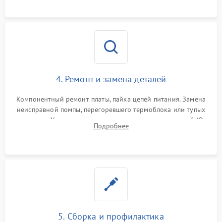
и шестерней редуктора.
4. Ремонт и замена деталей
Компонентный ремонт платы, пайка цепей питания. Замена
неисправной помпы, перегоревшего термоблока или тупых
жерновов. Установка новых силиконовых уплотнителей (O-
Подробнее
ring) и тефлоновых трубок для надежного устранения
протечек.
5. Сборка и профилактика