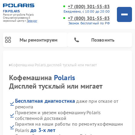
+7 (800) 301-55-83
FIX-POLARIS
Ежедневно, с 10:00 до 20:00
Ремонт устройств Polaris
+7 (800) 301-55-83
Специализированный
cервисный центр г.
Таганрог
Звонок бесплатный по РФ
Мы ремонтируем
Позвонить
нроге
Кофемашина Polaris дисплей тусклый или мигает
Кофемашина
Polaris
Дисплей тусклый или мигает
Бесплатная диагностика
даже при отказе от
ремонта
Привезем и увезем кофемашину Polaris
собственной доставкой
Ремонт вертикальных пылесосов Polaris
Ремонт водонагревателей Polaris
Ремонт роботов-пылесосов Polaris
Ремонт микроволновых печей Polaris
Ремонт увлажнителей воздуха Polaris
Ремонт планетарных миксеров Polaris
Гарантия на наши работы по ремонту кофемашин
до 3-х лет
Polaris