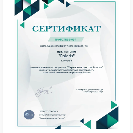
причинам:
износ подсветки дисплея;
ослабление контактов в плате управления;
нестабильное питание электронных
компонентов;
повреждение шлейфа дисплейного модуля.
Даже небольшие колебания питания способны
вызывать мерцание экрана. При длительной
эксплуатации элементы подсветки также теряют
яркость, из-за чего изображение становится слабым
и плохо читаемым.
Что можно сделать при
появлении проблемы
Если экран стал работать нестабильно,
рекомендуется выполнить несколько действий:
отключить кофемашину от сети на несколько минут;
повторно включить устройство и оценить яркость
дисплея;