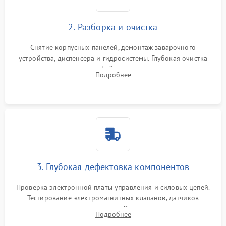
2. Разборка и очистка
Снятие корпусных панелей, демонтаж заварочного
устройства, диспенсера и гидросистемы. Глубокая очистка
внутренних узлов от кофейных масел, жмыха и накипи.
Подробнее
Промывка дренажных каналов и фильтров с использованием
специализированной химии.
3. Глубокая дефектовка компонентов
Проверка электронной платы управления и силовых цепей.
Тестирование электромагнитных клапанов, датчиков
температуры и расходомера. Оценка степени износа
Подробнее
жерновов кофемолки, уплотнительных колец гидросистемы