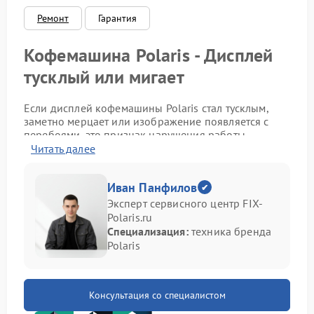
Ремонт
Гарантия
Кофемашина Polaris - Дисплей
тусклый или мигает
Если дисплей кофемашины Polaris стал тусклым,
заметно мерцает или изображение появляется с
перебоями, это признак нарушения работы
электронной части. Экран отвечает за отображение
Читать далее
режимов приготовления, температуры и сервисных
уведомлений, поэтому его нестабильная работа
Иван Панфилов
затрудняет управление устройством. В подобных
случаях требуется профессиональный ремонт
Эксперт сервисного центр FIX-
Polaris, позволяющий устранить проблему и вернуть
Polaris.ru
стабильную работу панели управления.
Специализация:
техника бренда
Polaris
Почему экран кофемашины
начинает тускнеть или мигать
Консультация со специалистом
Подобная ситуация может возникать по нескольким