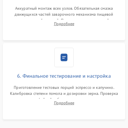
Аккуратный монтаж всех узлов. Обязательная смазка
движущихся частей заварочного механизма пищевой
силиконовой смазкой. Проведение программной
Подробнее
декальцинации и очистки системы от кофейных масел.
Надежная фиксация всех соединений.
6. Финальное тестирование и настройка
Приготовление тестовых порций эспрессо и капучино.
Калибровка степени помола и дозировки зерна. Проверка
плотности кофейной таблетки, температуры напитка и
Подробнее
качества молочной пены. Контроль отсутствия посторонних
шумов и протечек.