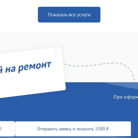
Показать все услуги
й на ремонт
При оформл
Отправить заявку и получить 1500 ₽