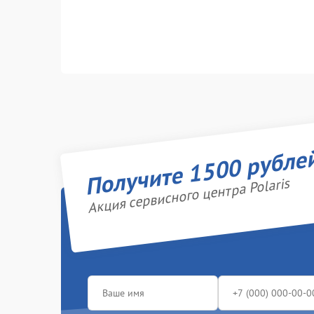
Получите 1500 рубле
Акция сервисного центра Polaris