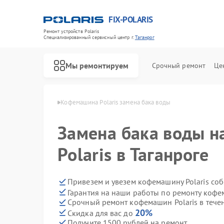
FIX-POLARIS
Ремонт устройств Polaris
Специализированный cервисный центр г.
Таганрог
Мы ремонтируем
Срочный ремонт
Це
Polaris в Таганроге
Кофемашина Polaris замена бака воды
Замена бака воды 
Polaris в Таганроге
Привезем и увезем кофемашину Polaris со
Гарантия на наши работы по ремонту кофе
Срочный ремонт кофемашин Polaris в тече
20%
Скидка для вас до
Получите 1500 рублей на ремонт
Ремонт водонагревателей Polaris
Ремонт микроволновых печей Polaris
Ремонт роботов-пылесосов Polaris
Ремонт увлажнителей воздуха Polaris
Ремонт вертикальных пылесосов Polaris
Ремонт планетарных миксеров Polaris