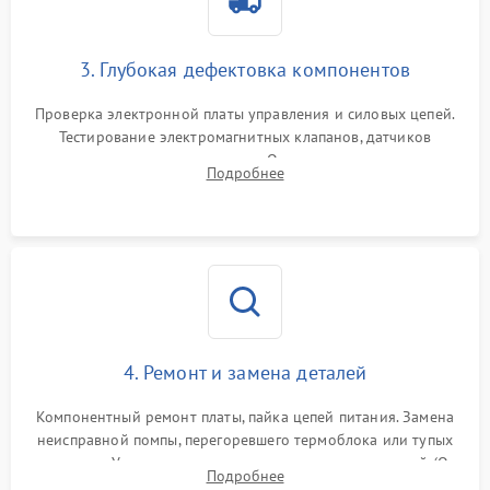
3. Глубокая дефектовка компонентов
Проверка электронной платы управления и силовых цепей.
Тестирование электромагнитных клапанов, датчиков
температуры и расходомера. Оценка степени износа
Подробнее
жерновов кофемолки, уплотнительных колец гидросистемы
и шестерней редуктора.
4. Ремонт и замена деталей
Компонентный ремонт платы, пайка цепей питания. Замена
неисправной помпы, перегоревшего термоблока или тупых
жерновов. Установка новых силиконовых уплотнителей (O-
Подробнее
ring) и тефлоновых трубок для надежного устранения