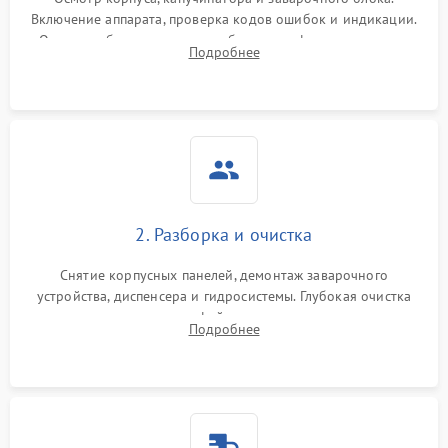
Включение аппарата, проверка кодов ошибок и индикации.
Оценка работы помпы, термоблока и кофемолки на слух.
Подробнее
Измерение температуры и давления воды для выявления
локализации поломки.
2. Разборка и очистка
Снятие корпусных панелей, демонтаж заварочного
устройства, диспенсера и гидросистемы. Глубокая очистка
внутренних узлов от кофейных масел, жмыха и накипи.
Подробнее
Промывка дренажных каналов и фильтров с использованием
специализированной химии.