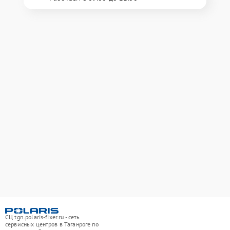
СЦ tgn.polaris-fixer.ru - сеть
сервисных центров в Таганроге по