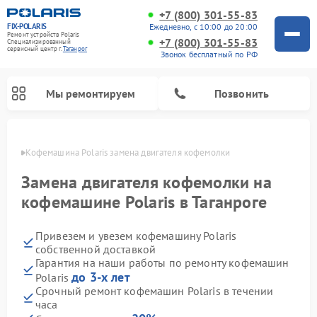
+7 (800) 301-55-83
FIX-POLARIS
Ежедневно, с 10:00 до 20:00
Ремонт устройств Polaris
+7 (800) 301-55-83
Специализированный
cервисный центр г.
Таганрог
Звонок бесплатный по РФ
Мы ремонтируем
Позвонить
нроге
Кофемашина Polaris замена двигателя кофемолки
Замена двигателя кофемолки на
кофемашине Polaris в Таганроге
Привезем и увезем кофемашину Polaris
собственной доставкой
Гарантия на наши работы по ремонту кофемашин
до 3-х лет
Polaris
Ремонт вертикальных пылесосов Polaris
Ремонт водонагревателей Polaris
Ремонт роботов-пылесосов Polaris
Ремонт микроволновых печей Polaris
Ремонт увлажнителей воздуха Polaris
Ремонт планетарных миксеров Polaris
Срочный ремонт кофемашин Polaris в течении
часа