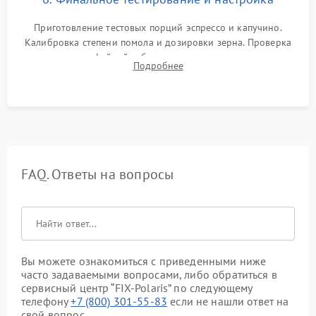
Приготовление тестовых порций эспрессо и капучино.
Калибровка степени помола и дозировки зерна. Проверка
плотности кофейной таблетки, температуры напитка и
Подробнее
качества молочной пены. Контроль отсутствия посторонних
шумов и протечек.
FAQ. Ответы на вопросы
Вы можете ознакомиться с приведенными ниже
часто задаваемыми вопросами, либо обратиться в
сервисный центр “FIX-Polaris” по следующему
телефону
+7 (800) 301-55-83
если не нашли ответ на
свой вопрос.