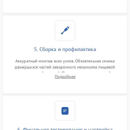
протечек.
5. Сборка и профилактика
Аккуратный монтаж всех узлов. Обязательная смазка
движущихся частей заварочного механизма пищевой
силиконовой смазкой. Проведение программной
Подробнее
декальцинации и очистки системы от кофейных масел.
Надежная фиксация всех соединений.
6. Финальное тестирование и настройка