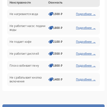
Неисправности
Стоимость
Прочие неисправности
Не нагревается вода
1500 ₽
Подробнее →
Включение и работа
Не работает насос подачи
Проблемы с водой
1800 ₽
Подробнее →
воды
Проблемы с капучинатором и паром
Не подает кофе
2100 ₽
Подробнее →
Управление и электроника
Не работает дисплей
2500 ₽
Подробнее →
Программное обеспечение
Плохо взбивает пену
1800 ₽
Подробнее →
Не срабатывает кнопка
1400 ₽
Подробнее →
включения
Запах гари при работе
1800 ₽
Подробнее →
Постоянные сбои в работе
1500 ₽
Подробнее →