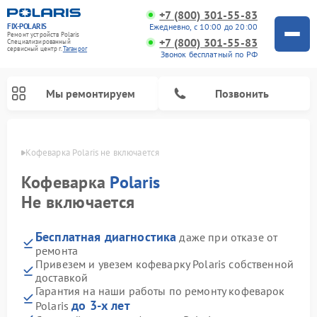
+7 (800) 301-55-83
FIX-POLARIS
Ежедневно, с 10:00 до 20:00
Ремонт устройств Polaris
+7 (800) 301-55-83
Специализированный
cервисный центр г.
Таганрог
Звонок бесплатный по РФ
Мы ремонтируем
Позвонить
анроге
Кофеварка Polaris не включается
Кофеварка
Polaris
Не включается
Бесплатная диагностика
даже при отказе от
ремонта
Привезем и увезем кофеварку Polaris собственной
доставкой
Ремонт водонагревателей Polaris
Ремонт микроволновых печей Polaris
Ремонт увлажнителей воздуха Polaris
Ремонт вертикальных пылесосов Polaris
Ремонт роботов-пылесосов Polaris
Ремонт планетарных миксеров Polaris
Гарантия на наши работы по ремонту кофеварок
до 3-х лет
Polaris