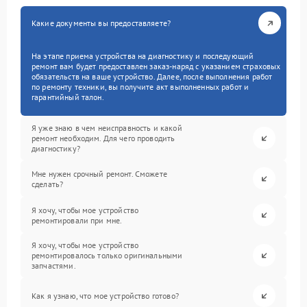
Какие документы вы предоставляете?
На этапе приема устройства на диагностику и последующий
ремонт вам будет предоставлен заказ-наряд с указанием страховых
обязательств на ваше устройство. Далее, после выполнения работ
по ремонту техники, вы получите акт выполненных работ и
гарантийный талон.
Я уже знаю в чем неисправность и какой
ремонт необходим. Для чего проводить
диагностику?
Мне нужен срочный ремонт. Сможете
сделать?
Я хочу, чтобы мое устройство
ремонтировали при мне.
Я хочу, чтобы мое устройство
ремонтировалось только оригинальными
запчастями.
Как я узнаю, что мое устройство готово?