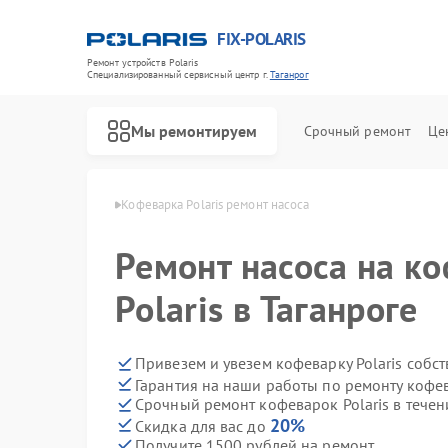
FIX-POLARIS
Ремонт устройств Polaris
Специализированный cервисный центр г.
Таганрог
Мы ремонтируем
Срочный ремонт
Це
 Polaris в Таганроге
Кофеварка Polaris ремонт насоса
Ремонт насоса на к
Polaris в Таганроге
Привезем и увезем кофеварку Polaris собс
Гарантия на наши работы по ремонту кофев
Срочный ремонт кофеварок Polaris в течен
20%
Скидка для вас до
Получите 1500 рублей на ремонт
Ремонт водонагревателей Polaris
Ремонт микроволновых печей Polaris
Ремонт роботов-пылесосов Polaris
Ремонт увлажнителей воздуха Polaris
Ремонт вертикальных пылесосов Polaris
Ремонт планетарных миксеров Polaris