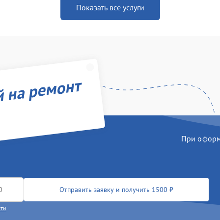
Показать все услуги
й на ремонт
При оформл
Отправить заявку и получить 1500 ₽
сти