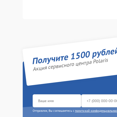
Получите 1500 рубле
Акция сервисного центра Polaris
Отправляя, Вы соглашаетесь с
политикой конфиденциально