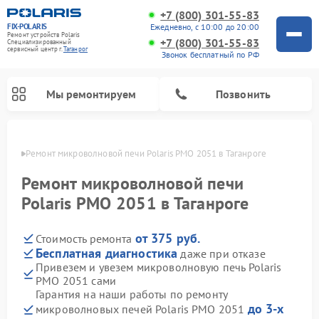
+7 (800) 301-55-83
FIX-POLARIS
Ежедневно, с 10:00 до 20:00
Ремонт устройств Polaris
+7 (800) 301-55-83
Специализированный
cервисный центр г.
Таганрог
Звонок бесплатный по РФ
Мы ремонтируем
Позвонить
нроге
Ремонт микроволновой печи Polaris PMO 2051 в Таганроге
Ремонт микроволновой печи
Polaris PMO 2051 в Таганроге
от 375 руб.
Стоимость ремонта
Бесплатная диагностика
даже при отказе
Привезем и увезем микроволновую печь Polaris
PMO 2051 сами
Ремонт вертикальных пылесосов Polaris
Ремонт водонагревателей Polaris
Ремонт роботов-пылесосов Polaris
Ремонт увлажнителей воздуха Polaris
Ремонт планетарных миксеров Polaris
Гарантия на наши работы по ремонту
до 3-х
микроволновых печей Polaris PMO 2051