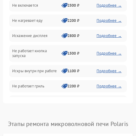
Не включается
2500 ₽
Подробнее →
Механика и внутренние элементы
Не нагревает еду
2200 ₽
Подробнее →
Механические повреждения
Искажение дисплея
2800 ₽
Подробнее →
Питание и запуск
Не работает кнопка
Нагрев и приготовление
1500 ₽
Подробнее →
запуска
Программное обеспечение
Искры внутри при работе
1100 ₽
Подробнее →
Не работает гриль
2200 ₽
Подробнее →
Перегрев или отключение
2400 ₽
Подробнее →
во время работы
Появление запаха гари
2400 ₽
Подробнее →
Этапы ремонта микроволновой печи Polaris