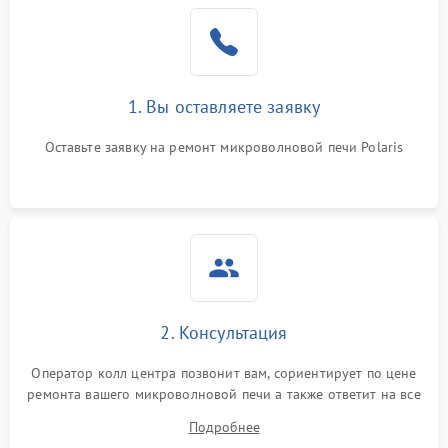
Проблемы с вентилятором
2000 ₽
Подробнее →
Поломка системы
2200 ₽
Подробнее →
охлаждения
1. Вы оставляете заявку
Не работают сенсорные
2400 ₽
Подробнее →
кнопки
Оставьте заявку на ремонт микроволновой печи Polaris
Не горит подсветка
2000 ₽
Подробнее →
Сломался трансформатор
1000 ₽
Подробнее →
2. Консультация
Оператор колл центра позвонит вам, сориентирует по цене
ремонта вашего микроволновой печи а также ответит на все
ваши вопросы.
Подробнее