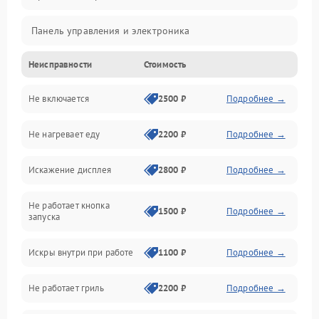
Панель управления и электроника
Неисправности
Стоимость
Дверца и корпус
Не включается
2500 ₽
Подробнее →
Механика и внутренние элементы
Не нагревает еду
2200 ₽
Подробнее →
Механические повреждения
Искажение дисплея
2800 ₽
Подробнее →
Питание и запуск
Не работает кнопка
Нагрев и приготовление
1500 ₽
Подробнее →
запуска
Программное обеспечение
Искры внутри при работе
1100 ₽
Подробнее →
Не работает гриль
2200 ₽
Подробнее →