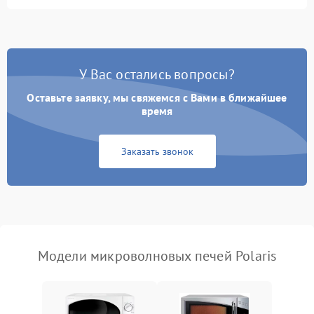
Перегрев или отключение
2400 ₽
Подробнее →
во время работы
Появление запаха гари
2400 ₽
Подробнее →
У Вас остались вопросы?
Проблемы с вентилятором
2000 ₽
Подробнее →
Оставьте заявку, мы свяжемся с Вами в ближайшее
время
Поломка системы
2200 ₽
Подробнее →
охлаждения
Заказать звонок
Не работают сенсорные
2400 ₽
Подробнее →
кнопки
Не горит подсветка
2000 ₽
Подробнее →
Сломался трансформатор
1000 ₽
Подробнее →
Модели микроволновых печей Polaris