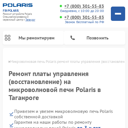
+7 (800) 301-55-83
FIX-POLARIS
Ежедневно, с 10:00 до 20:00
Ремонт устройств Polaris
+7 (800) 301-55-83
Специализированный
cервисный центр г.
Таганрог
Звонок бесплатный по РФ
Мы ремонтируем
Позвонить
нроге
Микроволновая печь Polaris ремонт платы управления (восстановлени
Ремонт платы управления
(восстановление) на
микроволновой печи Polaris в
Таганроге
Привезем и увезем микроволновую печь Polaris
Ремонт вертикальных пылесосов Polaris
Ремонт водонагревателей Polaris
Ремонт роботов-пылесосов Polaris
Ремонт увлажнителей воздуха Polaris
Ремонт планетарных миксеров Polaris
собственной доставкой
Гарантия на наши работы по ремонту
до 3-х лет