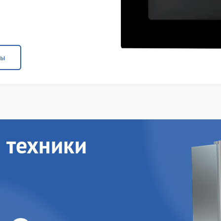
ны
 техники