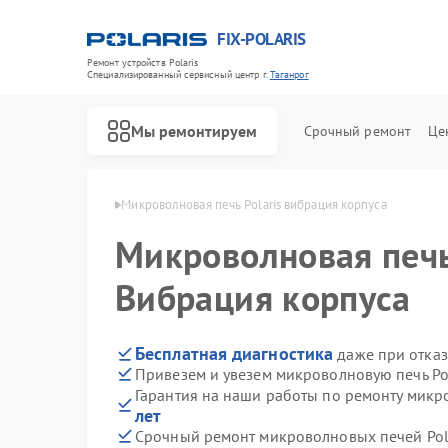
FIX-POLARIS
Ремонт устройств Polaris
Специализированный cервисный центр г.
Таганрог
Мы ремонтируем
Срочный ремонт
Це
Polaris в Таганроге
Микроволновая печь Polaris вибрация корпуса
Микроволновая печ
Вибрация корпуса
Бесплатная диагностика
даже при отказ
Привезем и увезем микроволновую печь Po
Гарантия на наши работы по ремонту микр
лет
Срочный ремонт микроволновых печей Pola
Ремонт водонагревателей Polaris
Ремонт роботов-пылесосов Polaris
Ремонт увлажнителей воздуха Polaris
Ремонт вертикальных пылесосов Polaris
Ремонт планетарных миксеров Polaris