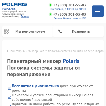
+7 (800) 301-55-83
FIX-POLARIS
Ежедневно, с 10:00 до 20:00
Ремонт устройств Polaris
+7 (800) 301-55-83
Специализированный
cервисный центр г.
Таганрог
Звонок бесплатный по РФ
Мы ремонтируем
Позвонить
нроге
Планетарный миксер Polaris поломка системы защиты от перенапряж
Планетарный миксер
Polaris
Поломка системы защиты от
перенапряжения
Бесплатная диагностика
даже при отказе от
ремонта
Привезем и увезем планетарный миксер Polaris
Ремонт водонагревателей Polaris
Ремонт микроволновых печей Polaris
Ремонт увлажнителей воздуха Polaris
Ремонт вертикальных пылесосов Polaris
Ремонт роботов-пылесосов Polaris
собственной доставкой
Гарантия на наши работы по ремонту планетарных