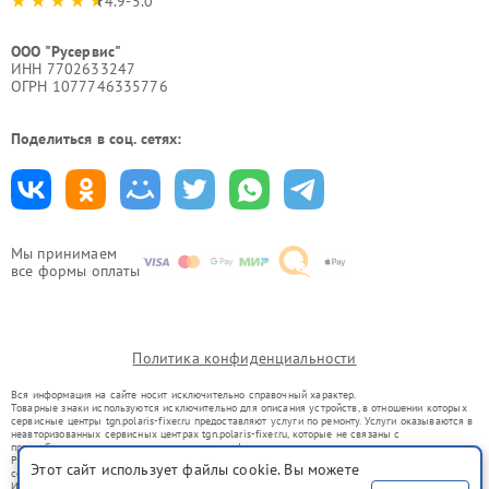
4.9-5.0
ООО "Русервис"
ИНН 7702633247
ОГРН 1077746335776
Поделиться в соц. сетях:
Мы принимаем
все формы оплаты
Политика конфиденциальности
Вся информация на сайте носит исключительно справочный характер.
Товарные знаки используются исключительно для описания устройств, в отношении которых
сервисные центры tgn.polaris-fixer.ru предоставляют услуги по ремонту. Услуги оказываются в
неавторизованных сервисных центрах tgn.polaris-fixer.ru, которые не связаны с
правообладателями товарных знаков или их официальными представителями.
Ремонт осуществляется для устройств, уже введенных в гражданский оборот в соответствии
Этот сайт использует файлы cookie. Вы можете
со статьей 1487 ГК РФ.
Использование товарных знаков не преследует цели индивидуализации услуг или введения