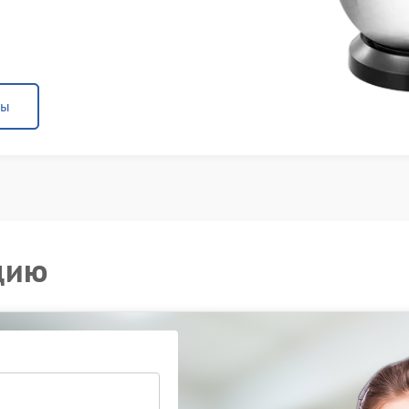
ны
цию