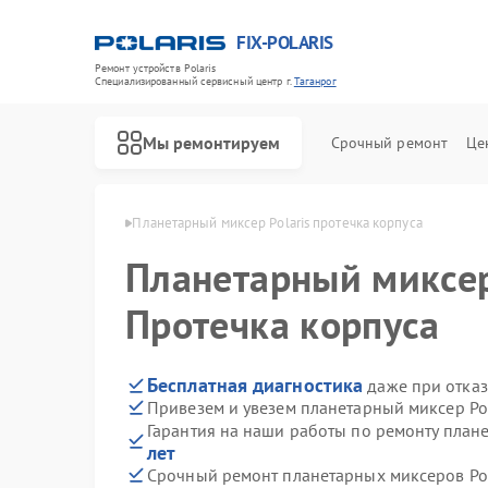
FIX-POLARIS
Ремонт устройств Polaris
Специализированный cервисный центр г.
Таганрог
Мы ремонтируем
Срочный ремонт
Це
Polaris в Таганроге
Планетарный миксер Polaris протечка корпуса
Планетарный миксе
Протечка корпуса
Бесплатная диагностика
даже при отказ
Привезем и увезем планетарный миксер Pol
Гарантия на наши работы по ремонту план
лет
Срочный ремонт планетарных миксеров Pola
Ремонт водонагревателей Polaris
Ремонт микроволновых печей Polaris
Ремонт роботов-пылесосов Polaris
Ремонт увлажнителей воздуха Polaris
Ремонт вертикальных пылесосов Polaris