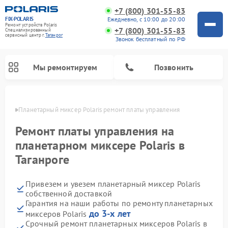
+7 (800) 301-55-83
FIX-POLARIS
Ежедневно, с 10:00 до 20:00
Ремонт устройств Polaris
+7 (800) 301-55-83
Специализированный
cервисный центр г.
Таганрог
Звонок бесплатный по РФ
Мы ремонтируем
Позвонить
нроге
Планетарный миксер Polaris ремонт платы управления
Ремонт платы управления на
планетарном миксере Polaris в
Таганроге
Привезем и увезем планетарный миксер Polaris
собственной доставкой
Гарантия на наши работы по ремонту планетарных
Ремонт водонагревателей Polaris
Ремонт микроволновых печей Polaris
Ремонт увлажнителей воздуха Polaris
Ремонт вертикальных пылесосов Polaris
Ремонт роботов-пылесосов Polaris
до 3-х лет
миксеров Polaris
Срочный ремонт планетарных миксеров Polaris в