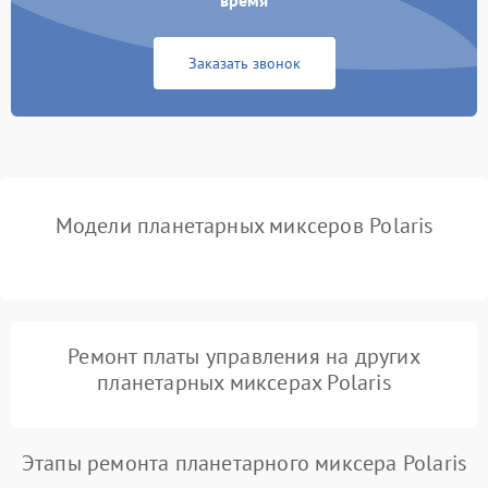
время
Неисправность системы
1000 ₽
Подробнее →
защиты от замыкания
Заказать звонок
Повреждение системы
1000 ₽
Подробнее →
защиты от перегрузок
Неисправность системы
1000 ₽
Подробнее →
защиты от перегрева
Модели планетарных миксеров Polaris
Поломка системы защиты
1000 ₽
Подробнее →
от перенапряжения
Поломка системы защиты
1000 ₽
Подробнее →
от замыкания
Ремонт платы управления на других
планетарных миксерах Polaris
Этапы ремонта планетарного миксера Polaris