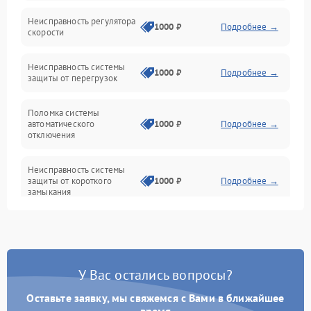
Неисправность регулятора
Привод
1000 ₽
Подробнее →
скорости
Неисправность системы
1000 ₽
Подробнее →
защиты от перегрузок
Поломка системы
автоматического
1000 ₽
Подробнее →
отключения
Неисправность системы
защиты от короткого
1000 ₽
Подробнее →
замыкания
Повреждение системы
1000 ₽
Подробнее →
защиты от перегрева
У Вас остались вопросы?
Неисправность системы
защиты от
1000 ₽
Подробнее →
перенапряжения
Оставьте заявку, мы свяжемся с Вами в ближайшее