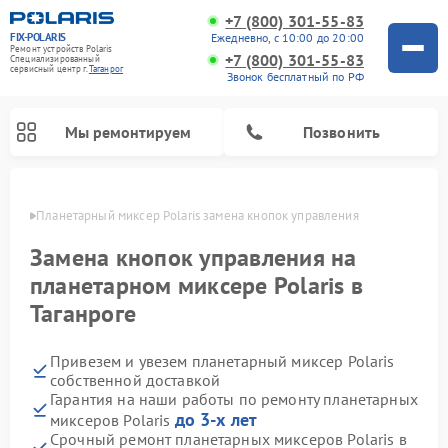
+7 (800) 301-55-83
FIX-POLARIS
Ежедневно, с 10:00 до 20:00
Ремонт устройств Polaris
+7 (800) 301-55-83
Специализированный
cервисный центр г.
Таганрог
Звонок бесплатный по РФ
Мы ремонтируем
Позвонить
нроге
Планетарный миксер Polaris замена кнопок управления
Замена кнопок управления на
планетарном миксере Polaris в
Таганроге
Привезем и увезем планетарный миксер Polaris
собственной доставкой
Гарантия на наши работы по ремонту планетарных
Ремонт водонагревателей Polaris
Ремонт микроволновых печей Polaris
Ремонт увлажнителей воздуха Polaris
Ремонт вертикальных пылесосов Polaris
Ремонт роботов-пылесосов Polaris
до 3-х лет
миксеров Polaris
Срочный ремонт планетарных миксеров Polaris в