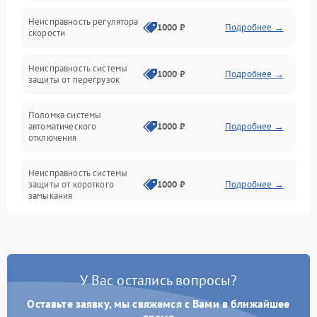
Неисправность регулятора
Привод
1000 ₽
Подробнее →
скорости
Неисправность системы
1000 ₽
Подробнее →
защиты от перегрузок
Поломка системы
автоматического
1000 ₽
Подробнее →
отключения
Неисправность системы
защиты от короткого
1000 ₽
Подробнее →
замыкания
Повреждение системы
1000 ₽
Подробнее →
защиты от перегрева
У Вас остались вопросы?
Неисправность системы
защиты от
1000 ₽
Подробнее →
перенапряжения
Оставьте заявку, мы свяжемся с Вами в ближайшее