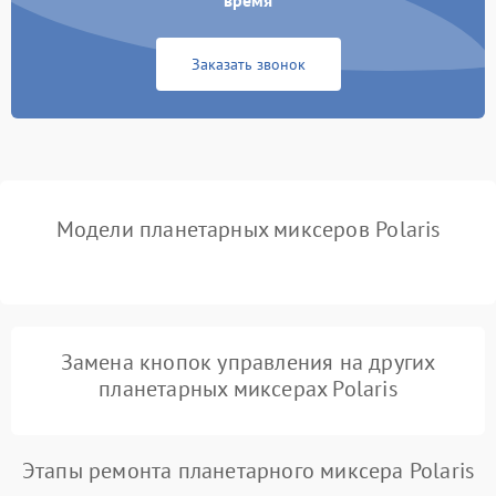
время
Неисправность системы
1000 ₽
Подробнее →
защиты от замыкания
Заказать звонок
Повреждение системы
1000 ₽
Подробнее →
защиты от перегрузок
Неисправность системы
1000 ₽
Подробнее →
защиты от перегрева
Модели планетарных миксеров Polaris
Поломка системы защиты
1000 ₽
Подробнее →
от перенапряжения
Поломка системы защиты
1000 ₽
Подробнее →
от замыкания
Замена кнопок управления на других
планетарных миксерах Polaris
Этапы ремонта планетарного миксера Polaris