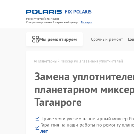
FIX-POLARIS
Ремонт устройств Polaris
Специализированный cервисный центр г.
Таганрог
Мы ремонтируем
Срочный ремонт
Це
Polaris в Таганроге
Планетарный миксер Polaris замена уплотнителей
Замена уплотнителе
планетарном миксере
Таганроге
Привезем и увезем планетарный миксер Pol
Гарантия на наши работы по ремонту план
лет
Ремонт водонагревателей Polaris
Ремонт микроволновых печей Polaris
Ремонт роботов-пылесосов Polaris
Ремонт увлажнителей воздуха Polaris
Ремонт вертикальных пылесосов Polaris