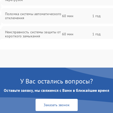
Поломка системы автоматического
60 мин
1 год
отключения
Неисправность системы защиты от
60 мин
1 год
короткого замыкания
Повреждение системы защиты от
60 мин
1 год
перегрева
Неисправность системы защиты от
60 мин
1 год
перенапряжения
У Вас остались вопросы?
Неисправность системы защиты от
60 мин
1 год
Оставьте заявку, мы свяжемся с Вами в ближайшее время
замыкания
Повреждение системы защиты от
Заказать звонок
60 мин
1 год
перегрузок