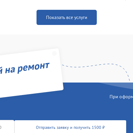
Показать все услуги
й на ремонт
При оформл
Отправить заявку и получить 1500 ₽