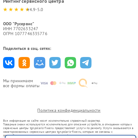
Рейтинг сервисного центра
4.9-5.0
ООО "Русервис"
ИНН 7702633247
ОГРН 1077746335776
Поделиться в соц. сетях:
Мы принимаем
все формы оплаты
Политика конфиденциальности
Вся информация на сайте носит исключительно справочный характер.
Товарные знаки используются исключительно для описания устройств, в отношении которых
сервисные центры tgn.polaris-fixer.ru предоставляют услуги по ремонту. Услуги оказываются в
неавторизованных сервисных центрах tgn.polaris-fixer.ru, которые не связаны с
правообладателями товарных знаков или их официальными представителями.