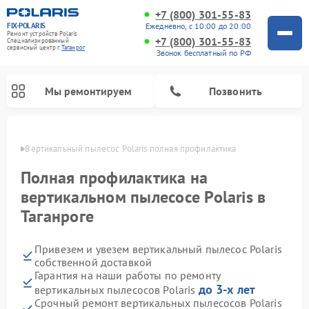
+7 (800) 301-55-83
FIX-POLARIS
Ежедневно, с 10:00 до 20:00
Ремонт устройств Polaris
+7 (800) 301-55-83
Специализированный
cервисный центр г.
Таганрог
Звонок бесплатный по РФ
Мы ремонтируем
Позвонить
нроге
Вертикальный пылесос Polaris полная профилактика
Полная профилактика на
вертикальном пылесосе Polaris в
Таганроге
Привезем и увезем вертикальный пылесос Polaris
собственной доставкой
Гарантия на наши работы по ремонту
Ремонт водонагревателей Polaris
Ремонт микроволновых печей Polaris
Ремонт увлажнителей воздуха Polaris
Ремонт роботов-пылесосов Polaris
Ремонт планетарных миксеров Polaris
до 3-х лет
вертикальных пылесосов Polaris
Срочный ремонт вертикальных пылесосов Polaris