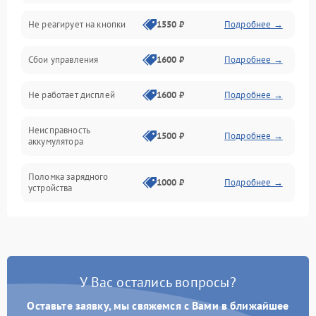
Не реагирует на кнопки
1550 ₽
Подробнее →
Работа системы
Сбои управления
1600 ₽
Подробнее →
Всасывание
Не работает дисплей
1600 ₽
Подробнее →
Засор
Неисправность
Привод
1500 ₽
Подробнее →
аккумулятора
Мотор
Поломка зарядного
1000 ₽
Подробнее →
устройства
Защита
Неисправность двигателя
2000 ₽
Подробнее →
Корпус/Герметичность
Поломка кнопки
500 ₽
Подробнее →
включения/выключения
Электронные компоненты
У Вас остались вопросы?
Оставьте заявку, мы свяжемся с Вами в ближайшее
Неисправность системы
1000 ₽
Подробнее →