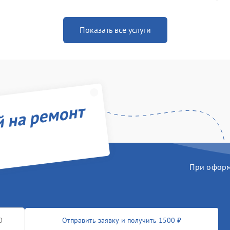
Показать все услуги
й на ремонт
При оформл
Отправить заявку и получить 1500 ₽