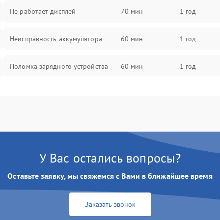
Не работает дисплей
70 мин
1 год
Неисправность аккумулятора
60 мин
1 год
Поломка зарядного устройства
60 мин
1 год
Неисправность двигателя
60 мин
1 год
Поломка кнопки включения/
60 мин
1 год
выключения
У Вас остались вопросы?
Неисправность системы
60 мин
1 год
индикации
Оставьте заявку, мы свяжемся с Вами в ближайшее время
Неисправность системы защиты от
60 мин
1 год
перегрева
Заказать звонок