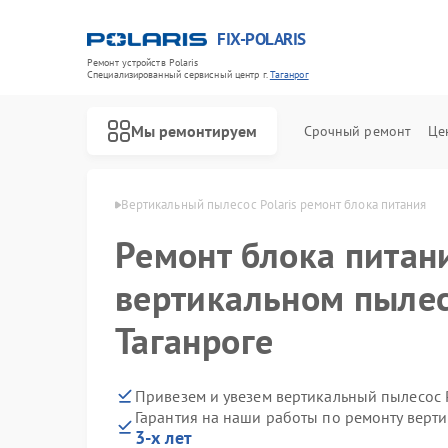
FIX-POLARIS
Ремонт устройств Polaris
Специализированный cервисный центр г.
Таганрог
Мы ремонтируем
Срочный ремонт
Це
Polaris в Таганроге
Вертикальный пылесос Polaris ремонт блока питания
Ремонт блока питан
вертикальном пылесо
Таганроге
Привезем и увезем вертикальный пылесос P
Гарантия на наши работы по ремонту верти
3-х лет
Ремонт водонагревателей Polaris
Ремонт микроволновых печей Polaris
Ремонт роботов-пылесосов Polaris
Ремонт увлажнителей воздуха Polaris
Ремонт планетарных миксеров Polaris