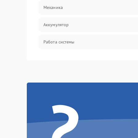
Механика
Аккумулятор
Работа системы
Всасывание
Засор
?
Привод
Мотор
Защита