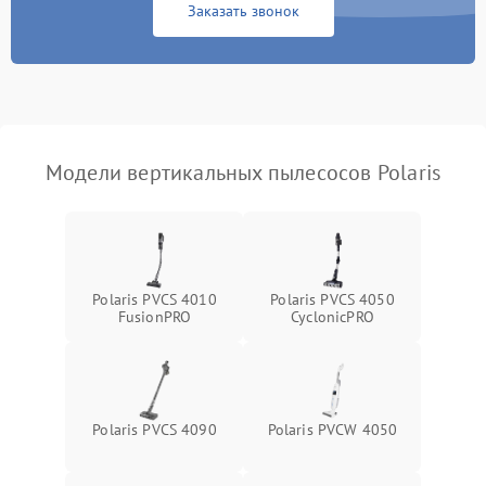
1000 ₽
Подробнее →
Заказать звонок
защиты от перегрева
Поломка системы
автоматического
1500 ₽
Подробнее →
отключения
Неисправность системы
Модели вертикальных пылесосов Polaris
1500 ₽
Подробнее →
управления
Поломка системы
1000 ₽
Подробнее →
освещения (если есть)
Polaris PVCS 4010
Polaris PVCS 4050
Повреждение внутренних
500 ₽
Подробнее →
FusionPRO
CyclonicPRO
проводов
Поломка системы защиты
1000 ₽
Подробнее →
от перегрузок
Polaris PVCS 4090
Polaris PVCW 4050
Повреждение системы
защиты от короткого
1500 ₽
Подробнее →
замыкания