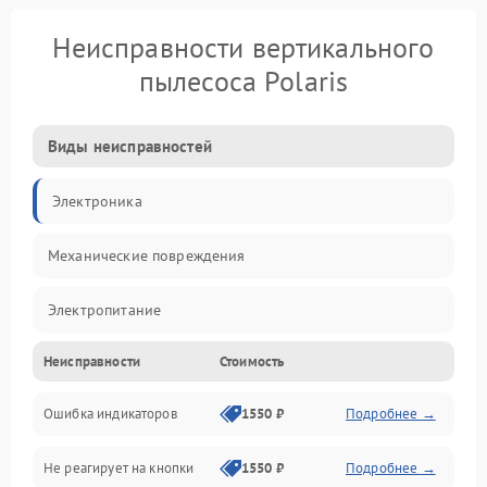
Неисправности вертикального
пылесоса Polaris
Виды неисправностей
Электроника
Механические повреждения
Электропитание
Неисправности
Стоимость
Механика
Ошибка индикаторов
1550 ₽
Подробнее →
Аккумулятор
Не реагирует на кнопки
1550 ₽
Подробнее →
Работа системы