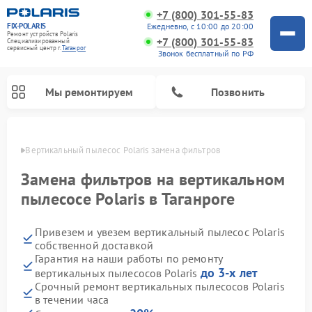
+7 (800) 301-55-83
FIX-POLARIS
Ежедневно, с 10:00 до 20:00
Ремонт устройств Polaris
+7 (800) 301-55-83
Специализированный
cервисный центр г.
Таганрог
Звонок бесплатный по РФ
Мы ремонтируем
Позвонить
нроге
Вертикальный пылесос Polaris замена фильтров
Замена фильтров на вертикальном
пылесосе Polaris в Таганроге
Привезем и увезем вертикальный пылесос Polaris
собственной доставкой
Гарантия на наши работы по ремонту
до 3-х лет
вертикальных пылесосов Polaris
Ремонт водонагревателей Polaris
Ремонт микроволновых печей Polaris
Ремонт увлажнителей воздуха Polaris
Ремонт роботов-пылесосов Polaris
Ремонт планетарных миксеров Polaris
Срочный ремонт вертикальных пылесосов Polaris
в течении часа