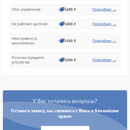
Сбои управления
1600 ₽
Подробнее →
Всасывание
Не работает дисплей
1600 ₽
Подробнее →
Засор
Неисправность
Привод
1500 ₽
Подробнее →
аккумулятора
Мотор
Поломка зарядного
1000 ₽
Подробнее →
устройства
Защита
Неисправность двигателя
2000 ₽
Подробнее →
Корпус/Герметичность
Поломка кнопки
500 ₽
Подробнее →
включения/выключения
Электронные компоненты
У Вас остались вопросы?
Оставьте заявку, мы свяжемся с Вами в ближайшее
Неисправность системы
1000 ₽
Подробнее →
индикации
время
Неисправность системы