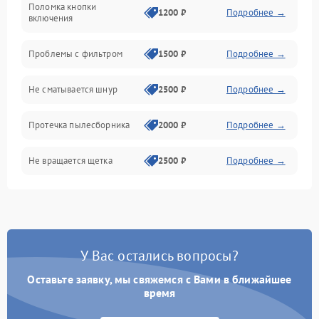
Поломка кнопки
1200 ₽
Подробнее →
включения
Проблемы с фильтром
1500 ₽
Подробнее →
Не сматывается шнур
2500 ₽
Подробнее →
Протечка пылесборника
2000 ₽
Подробнее →
Не вращается щетка
2500 ₽
Подробнее →
Шум при работе
2500 ₽
Подробнее →
Поломка контейнера для
1500 ₽
Подробнее →
пыли
У Вас остались вопросы?
Оставьте заявку, мы свяжемся с Вами в ближайшее
Плохая уборка шерсти
2400 ₽
Подробнее →
или волос
время