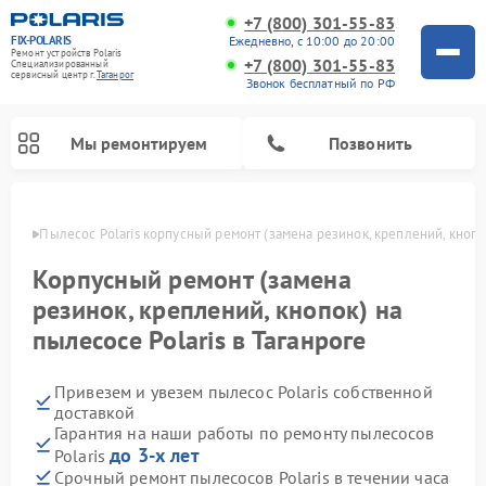
+7 (800) 301-55-83
FIX-POLARIS
Ежедневно, с 10:00 до 20:00
Ремонт устройств Polaris
+7 (800) 301-55-83
Специализированный
cервисный центр г.
Таганрог
Звонок бесплатный по РФ
Мы ремонтируем
Позвонить
анроге
Пылесос Polaris корпусный ремонт (замена резинок, креплений, кнопо
Корпусный ремонт (замена
резинок, креплений, кнопок) на
пылесосе Polaris в Таганроге
Привезем и увезем пылесос Polaris собственной
доставкой
Гарантия на наши работы по ремонту пылесосов
Ремонт водонагревателей Polaris
Ремонт микроволновых печей Polaris
Ремонт увлажнителей воздуха Polaris
Ремонт вертикальных пылесосов Polaris
Ремонт роботов-пылесосов Polaris
Ремонт планетарных миксеров Polaris
до 3-х лет
Polaris
Срочный ремонт пылесосов Polaris в течении часа