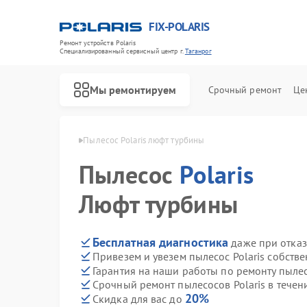
FIX-POLARIS
Ремонт устройств Polaris
Специализированный cервисный центр г.
Таганрог
Мы ремонтируем
Срочный ремонт
Це
 Polaris в Таганроге
Пылесос Polaris люфт турбины
Пылесос
Polaris
Люфт турбины
Бесплатная диагностика
даже при отказ
Привезем и увезем пылесос Polaris собств
Гарантия на наши работы по ремонту пылес
Срочный ремонт пылесосов Polaris в течен
20%
Скидка для вас до
Ремонт водонагревателей Polaris
Ремонт микроволновых печей Polaris
Ремонт роботов-пылесосов Polaris
Ремонт увлажнителей воздуха Polaris
Ремонт вертикальных пылесосов Polaris
Ремонт планетарных миксеров Polaris