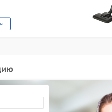
ны
цию