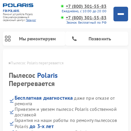
+7 (800) 301-55-83
FIX-POLARIS
Ежедневно, с 10:00 до 20:00
Ремонт устройств Polaris
+7 (800) 301-55-83
Специализированный
cервисный центр г.
Таганрог
Звонок бесплатный по РФ
Мы ремонтируем
Позвонить
анроге
Пылесос Polaris перегревается
Пылесос
Polaris
Перегревается
Бесплатная диагностика
даже при отказе от
ремонта
Привезем и увезем пылесос Polaris собственной
доставкой
Ремонт водонагревателей Polaris
Ремонт микроволновых печей Polaris
Ремонт увлажнителей воздуха Polaris
Ремонт вертикальных пылесосов Polaris
Ремонт роботов-пылесосов Polaris
Ремонт планетарных миксеров Polaris
Гарантия на наши работы по ремонту пылесосов
до 3-х лет
Polaris