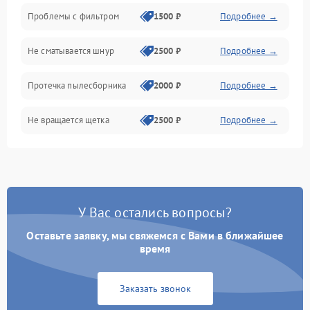
Проблемы с фильтром
1500 ₽
Подробнее →
Не сматывается шнур
2500 ₽
Подробнее →
Протечка пылесборника
2000 ₽
Подробнее →
Не вращается щетка
2500 ₽
Подробнее →
Шум при работе
2500 ₽
Подробнее →
Поломка контейнера для
1500 ₽
Подробнее →
пыли
У Вас остались вопросы?
Оставьте заявку, мы свяжемся с Вами в ближайшее
Плохая уборка шерсти
2400 ₽
Подробнее →
или волос
время
Заказать звонок