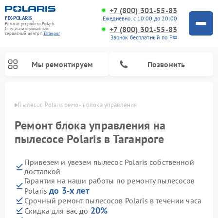
+7 (800) 301-55-83
FIX-POLARIS
Ежедневно, с 10:00 до 20:00
Ремонт устройств Polaris
+7 (800) 301-55-83
Специализированный
cервисный центр г.
Таганрог
Звонок бесплатный по РФ
Мы ремонтируем
Позвонить
анроге
Пылесос Polaris ремонт блока управления
Ремонт блока управления на
пылесосе Polaris в Таганроге
Привезем и увезем пылесос Polaris собственной
доставкой
Гарантия на наши работы по ремонту пылесосов
до 3-х лет
Polaris
Ремонт водонагревателей Polaris
Ремонт микроволновых печей Polaris
Ремонт увлажнителей воздуха Polaris
Ремонт вертикальных пылесосов Polaris
Ремонт роботов-пылесосов Polaris
Ремонт планетарных миксеров Polaris
Срочный ремонт пылесосов Polaris в течении часа
20%
Скидка для вас до