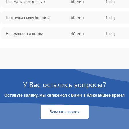
Не сматывается шнур
60 мин
1 год
Протечка пылесборника
60 мин
1 год
Не вращается щетка
60 мин
1 год
Шум при работе
60 мин
1 год
Поломка контейнера для пыли
60 мин
1 год
Плохая уборка шерсти или волос
60 мин
1 год
У Вас остались вопросы?
Оставьте заявку, мы свяжемся с Вами в ближайшее время
Заказать звонок