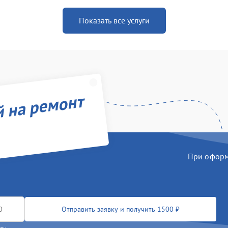
Показать все услуги
й на ремонт
При оформл
Отправить заявку и получить 1500 ₽