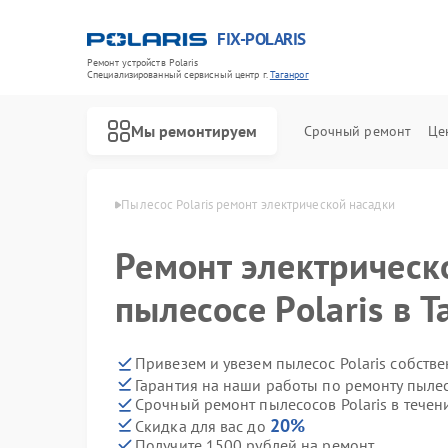
FIX-POLARIS
Ремонт устройств Polaris
Специализированный cервисный центр г.
Таганрог
Мы ремонтируем
Срочный ремонт
Це
 Polaris в Таганроге
Пылесос Polaris ремонт электрической насадки
Ремонт электрическ
пылесосе Polaris в Т
Привезем и увезем пылесос Polaris собств
Гарантия на наши работы по ремонту пылес
Срочный ремонт пылесосов Polaris в течен
20%
Скидка для вас до
Получите 1500 рублей на ремонт
Ремонт водонагревателей Polaris
Ремонт микроволновых печей Polaris
Ремонт роботов-пылесосов Polaris
Ремонт увлажнителей воздуха Polaris
Ремонт вертикальных пылесосов Polaris
Ремонт планетарных миксеров Polaris