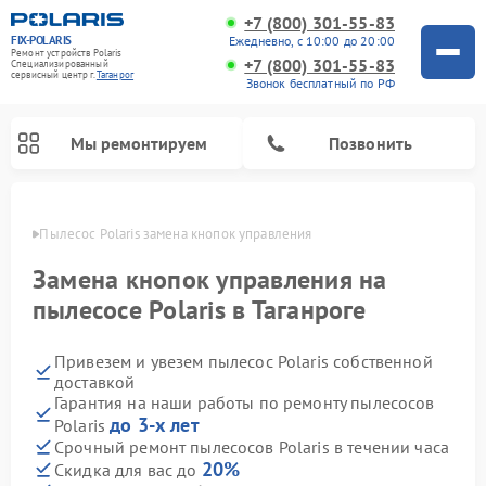
+7 (800) 301-55-83
FIX-POLARIS
Ежедневно, с 10:00 до 20:00
Ремонт устройств Polaris
+7 (800) 301-55-83
Специализированный
cервисный центр г.
Таганрог
Звонок бесплатный по РФ
Мы ремонтируем
Позвонить
анроге
Пылесос Polaris замена кнопок управления
Замена кнопок управления на
пылесосе Polaris в Таганроге
Привезем и увезем пылесос Polaris собственной
доставкой
Гарантия на наши работы по ремонту пылесосов
до 3-х лет
Polaris
Ремонт водонагревателей Polaris
Ремонт микроволновых печей Polaris
Ремонт увлажнителей воздуха Polaris
Ремонт вертикальных пылесосов Polaris
Ремонт роботов-пылесосов Polaris
Ремонт планетарных миксеров Polaris
Срочный ремонт пылесосов Polaris в течении часа
20%
Скидка для вас до