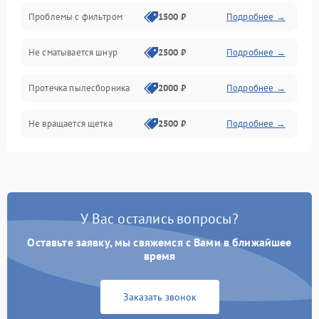
Проблемы с фильтром
1500 ₽
Подробнее →
Не сматывается шнур
2500 ₽
Подробнее →
Протечка пылесборника
2000 ₽
Подробнее →
Не вращается щетка
2500 ₽
Подробнее →
Шум при работе
2500 ₽
Подробнее →
Поломка контейнера для
1500 ₽
Подробнее →
пыли
У Вас остались вопросы?
Оставьте заявку, мы свяжемся с Вами в ближайшее
Плохая уборка шерсти
2400 ₽
Подробнее →
или волос
время
Заказать звонок