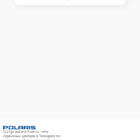
СЦ tgn.polaris-fixer.ru - сеть
сервисных центров в Таганроге по