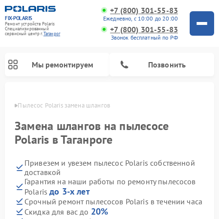
+7 (800) 301-55-83
FIX-POLARIS
Ежедневно, с 10:00 до 20:00
Ремонт устройств Polaris
+7 (800) 301-55-83
Специализированный
cервисный центр г.
Таганрог
Звонок бесплатный по РФ
Мы ремонтируем
Позвонить
анроге
Пылесос Polaris замена шлангов
Замена шлангов на пылесосе
Polaris в Таганроге
Привезем и увезем пылесос Polaris собственной
доставкой
Гарантия на наши работы по ремонту пылесосов
до 3-х лет
Polaris
Ремонт водонагревателей Polaris
Ремонт микроволновых печей Polaris
Ремонт увлажнителей воздуха Polaris
Ремонт вертикальных пылесосов Polaris
Ремонт роботов-пылесосов Polaris
Ремонт планетарных миксеров Polaris
Срочный ремонт пылесосов Polaris в течении часа
20%
Скидка для вас до