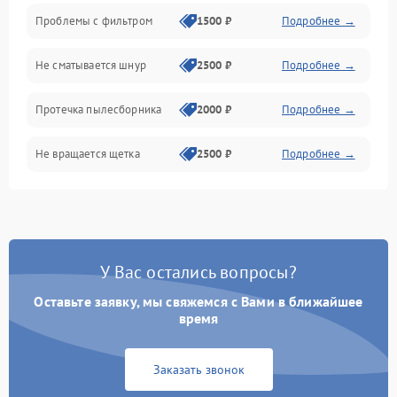
Проблемы с фильтром
1500 ₽
Подробнее →
Не сматывается шнур
2500 ₽
Подробнее →
Протечка пылесборника
2000 ₽
Подробнее →
Не вращается щетка
2500 ₽
Подробнее →
Шум при работе
2500 ₽
Подробнее →
Поломка контейнера для
1500 ₽
Подробнее →
пыли
У Вас остались вопросы?
Оставьте заявку, мы свяжемся с Вами в ближайшее
Плохая уборка шерсти
2400 ₽
Подробнее →
или волос
время
Заказать звонок