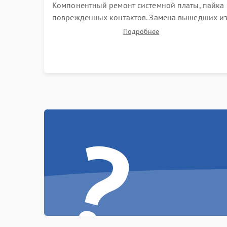
Компонентный ремонт системной платы, пайка
поврежденных контактов. Замена вышедших и
строя двигателей, изношенного аккумулятора,
Подробнее
неисправного лидара или помпы подачи воды.
Восстановление шлейфов и устранение
последствий попадания влаги.
?