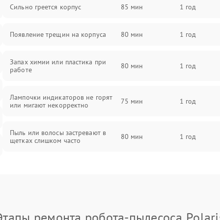
Сильно греется корпус
85 мин
1 год
Появление трещин на корпуса
80 мин
1 год
Запах химии или пластика при
80 мин
1 год
работе
Лампочки индикаторов не горят
75 мин
1 год
или мигают некорректно
Пыль или волосы застревают в
80 мин
1 год
щетках слишком часто
Этапы ремонта робота-пылесоса Polari