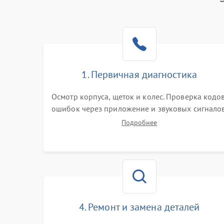
Батарея
Режим работы
Программные сбои
1. Первичная диагностика
Осмотр корпуса, щеток и колес. Проверка кодо
ошибок через приложение и звуковых сигналов
Замер емкости аккумулятора и тестирование
Подробнее
базовой станции зарядки. Оценка работы
лидара, бампера и датчиков падения для
локализации неисправности.
4. Ремонт и замена деталей