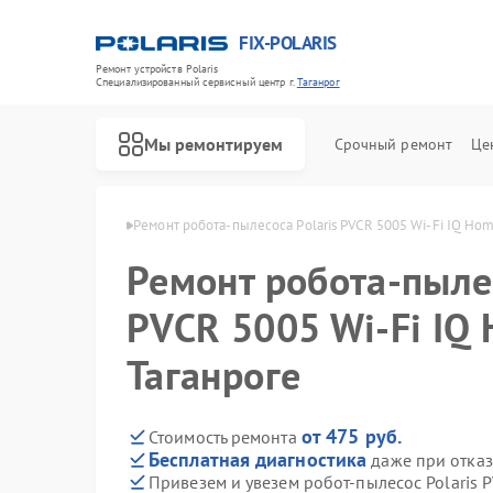
FIX-POLARIS
Ремонт устройств Polaris
Специализированный cервисный центр г.
Таганрог
Мы ремонтируем
Срочный ремонт
Це
Polaris в Таганроге
Ремонт робота-пылесоса Polaris PVCR 5005 Wi-Fi IQ Hom
Ремонт робота-пылес
PVCR 5005 Wi-Fi IQ
Таганроге
от 475 руб.
Стоимость ремонта
Бесплатная диагностика
даже при отказ
Привезем и увезем робот-пылесос Polaris 
Ремонт водонагревателей Polaris
Ремонт микроволновых печей Polaris
Ремонт увлажнителей воздуха Polaris
Ремонт вертикальных пылесосов Polaris
Ремонт планетарных миксеров Polaris