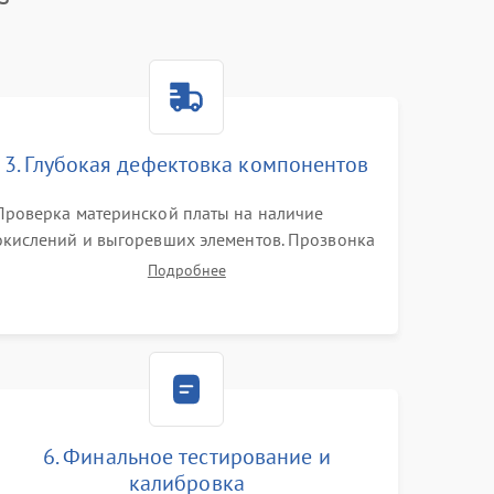
3. Глубокая дефектовка компонентов
Проверка материнской платы на наличие
окислений и выгоревших элементов. Прозвонка
цепей питания, тестирование приводных
Подробнее
моторов колес и турбины всасывания. Оценка
состояния оптических и инфракрасных
датчиков, а также механизма лазерного
дальномера.
6. Финальное тестирование и
калибровка