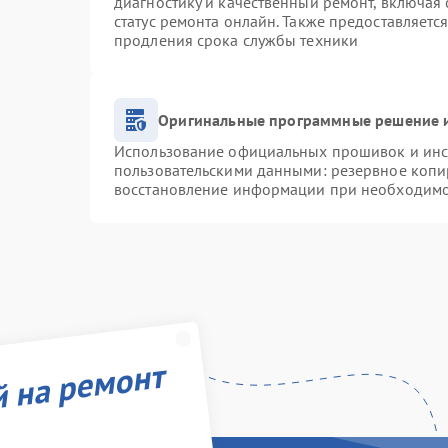
диагностику и качественный ремонт, включая 
статус ремонта онлайн. Также предоставляетс
продления срока службы техники
Оригинальные программные решение и
Использование официальных прошивок и инст
пользовательскими данными: резервное копи
восстановление информации при необходим
й на ремонт