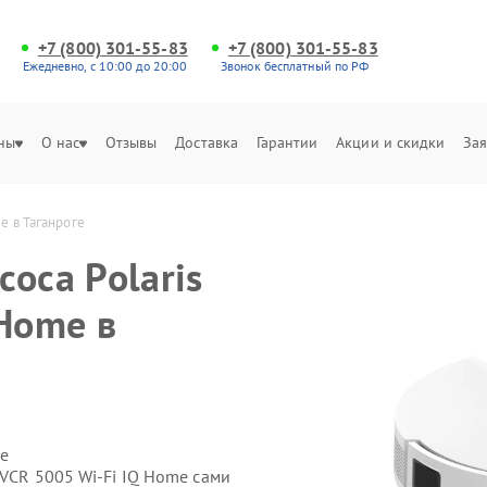
+7 (800) 301-55-83
+7 (800) 301-55-83
Ежедневно, с 10:00 до 20:00
Звонок бесплатный по РФ
ны
О нас
Отзывы
Доставка
Гарантии
Акции и скидки
Зая
e в Таганроге
оса Polaris
 Home в
е
PVCR 5005 Wi-Fi IQ Home сами