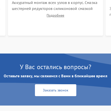
Аккуратный монтаж всех узлов в корпус. Смазка
з
шестерней редукторов силиконовой смазкой
для снижения шума. Установка новых
Подробнее
расходных материалов (HEPA-фильтров,
микрофибры, щеток). Надежная фиксация
разъемов и проверка герметичности водяного
контура.
У Вас остались вопросы?
Оставьте заявку, мы свяжемся с Вами в ближайшее время
Заказать звонок