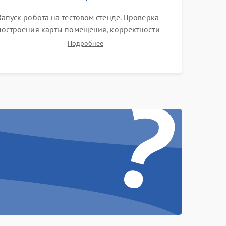
Запуск робота на тестовом стенде. Проверка
построения карты помещения, корректности
навигации и обхода препятствий. Оценка силы
Подробнее
всасывания и работы турбины. Тестирование
автоматического возврата на док-станцию и
?
процесса зарядки.