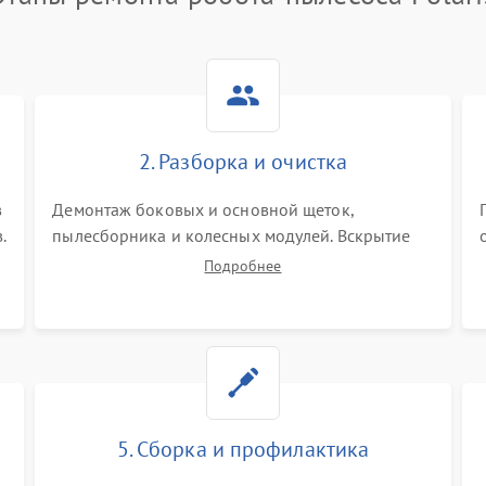
2. Разборка и очистка
в
Демонтаж боковых и основной щеток,
.
пылесборника и колесных модулей. Вскрытие
корпуса робота. Тщательная очистка внутренних
Подробнее
полостей, шестерней и плат от скопившейся
пыли, волос и шерсти животных с
использованием сжатого воздуха и щеток.
5. Сборка и профилактика