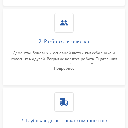
2. Разборка и очистка
Демонтаж боковых и основной щеток, пылесборника и
колесных модулей. Вскрытие корпуса робота. Тщательная
очистка внутренних полостей, шестерней и плат от
Подробнее
скопившейся пыли, волос и шерсти животных с
использованием сжатого воздуха и щеток.
3. Глубокая дефектовка компонентов