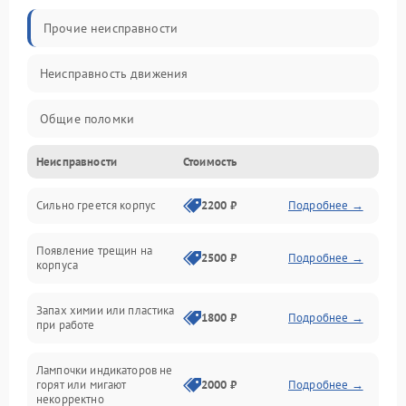
Прочие неисправности
Неисправность движения
Общие поломки
Неисправности
Стоимость
Неисправность датчиков
Сильно греется корпус
2200 ₽
Подробнее →
Неисправность программного обеспечения
Появление трещин на
Проблемы с сигналом
2500 ₽
Подробнее →
корпуса
Неисправность резервуаров и систем подачи воды
Запах химии или пластика
1800 ₽
Подробнее →
при работе
Проблемы с механикой
Лампочки индикаторов не
горят или мигают
2000 ₽
Подробнее →
Батарея
некорректно