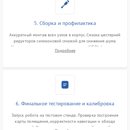
5. Сборка и профилактика
Аккуратный монтаж всех узлов в корпус. Смазка шестерней
редукторов силиконовой смазкой для снижения шума.
Установка новых расходных материалов (HEPA-фильтров,
Подробнее
микрофибры, щеток). Надежная фиксация разъемов и
проверка герметичности водяного контура.
6. Финальное тестирование и калибровка
Запуск робота на тестовом стенде. Проверка построения
карты помещения, корректности навигации и обхода
препятствий. Оценка силы всасывания и работы турбины.