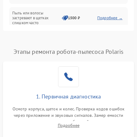
Режим работы
Пыль или волосы
застревают в щетках
1500 ₽
Подробнее →
слишком часто
Программные сбои
Этапы ремонта робота-пылесоса Polaris
1. Первичная диагностика
Осмотр корпуса, щеток и колес. Проверка кодов ошибок
через приложение и звуковых сигналов. Замер емкости
аккумулятора и тестирование базовой станции зарядки.
Подробнее
Оценка работы лидара, бампера и датчиков падения для
локализации неисправности.