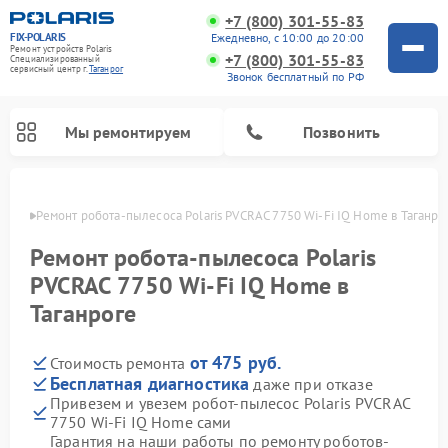
+7 (800) 301-55-83
FIX-POLARIS
Ежедневно, с 10:00 до 20:00
Ремонт устройств Polaris
+7 (800) 301-55-83
Специализированный
cервисный центр г.
Таганрог
Звонок бесплатный по РФ
Мы ремонтируем
Позвонить
нроге
Ремонт робота-пылесоса Polaris PVCRAC 7750 Wi-Fi IQ Home в Таганро
Ремонт робота-пылесоса Polaris
PVCRAC 7750 Wi-Fi IQ Home в
Таганроге
от 475 руб.
Стоимость ремонта
Бесплатная диагностика
даже при отказе
Привезем и увезем робот-пылесос Polaris PVCRAC
Ремонт вертикальных пылесосов Polaris
Ремонт водонагревателей Polaris
Ремонт микроволновых печей Polaris
Ремонт увлажнителей воздуха Polaris
Ремонт планетарных миксеров Polaris
7750 Wi-Fi IQ Home сами
Гарантия на наши работы по ремонту роботов-