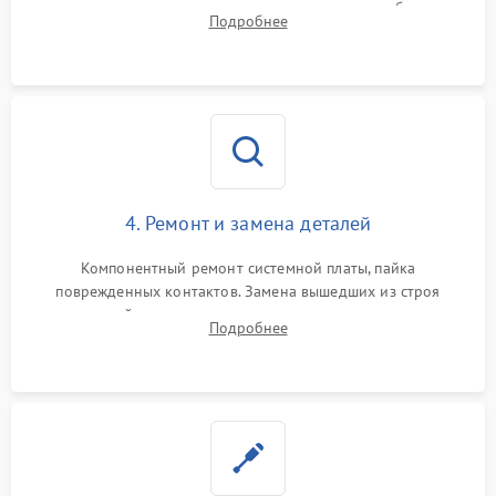
тестирование приводных моторов колес и турбины
Подробнее
всасывания. Оценка состояния оптических и инфракрасных
датчиков, а также механизма лазерного дальномера.
4. Ремонт и замена деталей
Компонентный ремонт системной платы, пайка
поврежденных контактов. Замена вышедших из строя
двигателей, изношенного аккумулятора, неисправного
Подробнее
лидара или помпы подачи воды. Восстановление шлейфов и
устранение последствий попадания влаги.