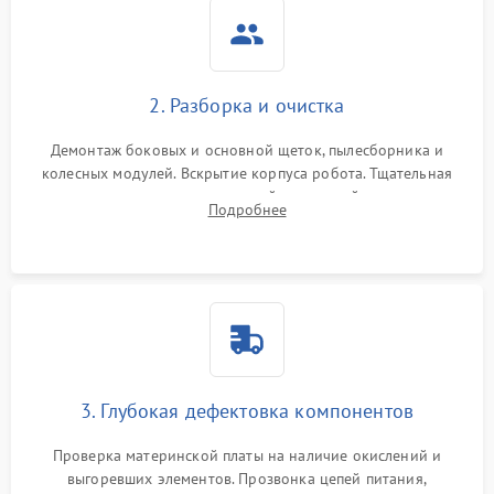
2. Разборка и очистка
Демонтаж боковых и основной щеток, пылесборника и
колесных модулей. Вскрытие корпуса робота. Тщательная
очистка внутренних полостей, шестерней и плат от
Подробнее
скопившейся пыли, волос и шерсти животных с
использованием сжатого воздуха и щеток.
3. Глубокая дефектовка компонентов
Проверка материнской платы на наличие окислений и
выгоревших элементов. Прозвонка цепей питания,