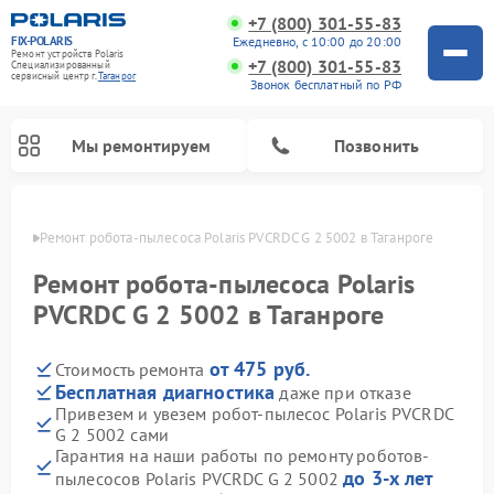
+7 (800) 301-55-83
FIX-POLARIS
Ежедневно, с 10:00 до 20:00
Ремонт устройств Polaris
+7 (800) 301-55-83
Специализированный
cервисный центр г.
Таганрог
Звонок бесплатный по РФ
Мы ремонтируем
Позвонить
нроге
Ремонт робота-пылесоса Polaris PVCRDC G 2 5002 в Таганроге
Ремонт робота-пылесоса Polaris
PVCRDC G 2 5002 в Таганроге
от 475 руб.
Стоимость ремонта
Бесплатная диагностика
даже при отказе
Привезем и увезем робот-пылесос Polaris PVCRDC
G 2 5002 сами
Ремонт вертикальных пылесосов Polaris
Ремонт водонагревателей Polaris
Ремонт микроволновых печей Polaris
Ремонт увлажнителей воздуха Polaris
Ремонт планетарных миксеров Polaris
Гарантия на наши работы по ремонту роботов-
до 3-х лет
пылесосов Polaris PVCRDC G 2 5002