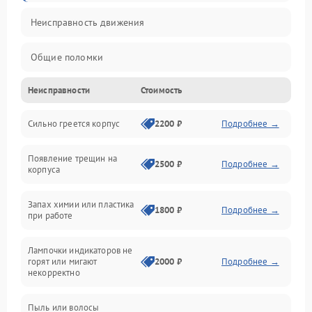
Неисправность движения
Общие поломки
Неисправности
Стоимость
Неисправность датчиков
Сильно греется корпус
2200 ₽
Подробнее →
Неисправность программного обеспечения
Появление трещин на
Проблемы с сигналом
2500 ₽
Подробнее →
корпуса
Неисправность резервуаров и систем подачи воды
Запах химии или пластика
1800 ₽
Подробнее →
при работе
Проблемы с механикой
Лампочки индикаторов не
горят или мигают
2000 ₽
Подробнее →
Батарея
некорректно
Режим работы
Пыль или волосы