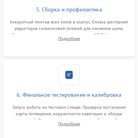
5. Сборка и профилактика
Аккуратный монтаж всех узлов в корпус. Смазка шестерней
редукторов силиконовой смазкой для снижения шума.
Установка новых расходных материалов (HEPA-фильтров,
Подробнее
микрофибры, щеток). Надежная фиксация разъемов и
проверка герметичности водяного контура.
6. Финальное тестирование и калибровка
Запуск робота на тестовом стенде. Проверка построения
карты помещения, корректности навигации и обхода
препятствий. Оценка силы всасывания и работы турбины.
Подробнее
Тестирование автоматического возврата на док-станцию и
процесса зарядки.