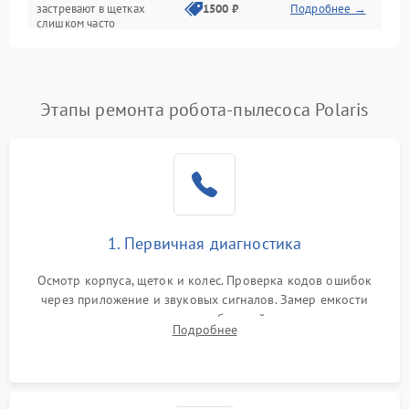
застревают в щетках
1500 ₽
Подробнее →
слишком часто
Программные сбои
Этапы ремонта робота-пылесоса Polaris
1. Первичная диагностика
Осмотр корпуса, щеток и колес. Проверка кодов ошибок
через приложение и звуковых сигналов. Замер емкости
аккумулятора и тестирование базовой станции зарядки.
Подробнее
Оценка работы лидара, бампера и датчиков падения для
локализации неисправности.