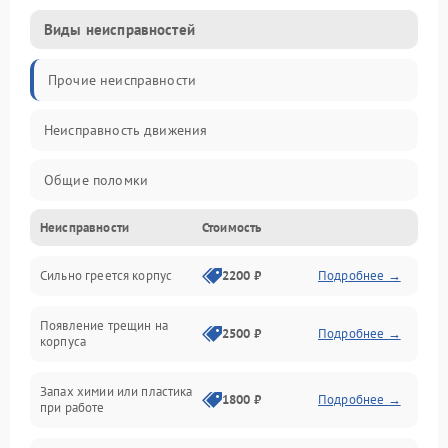
Виды неисправностей
Прочие неисправности
Неисправность движения
Общие поломки
Неисправности
Стоимость
Неисправность датчиков
Сильно греется корпус
2200 ₽
Подробнее →
Неисправность программного обеспечения
Появление трещин на
Проблемы с сигналом
2500 ₽
Подробнее →
корпуса
Неисправность резервуаров и систем подачи воды
Запах химии или пластика
1800 ₽
Подробнее →
при работе
Проблемы с механикой