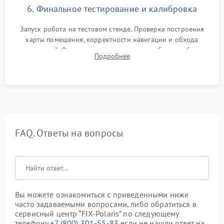
6. Финальное тестирование и калибровка
Запуск робота на тестовом стенде. Проверка построения
карты помещения, корректности навигации и обхода
препятствий. Оценка силы всасывания и работы турбины.
Подробнее
Тестирование автоматического возврата на док-станцию и
процесса зарядки.
FAQ. Ответы на вопросы
Вы можете ознакомиться с приведенными ниже
часто задаваемыми вопросами, либо обратиться в
сервисный центр “FIX-Polaris” по следующему
телефону
+7 (800) 301-55-83
если не нашли ответ на