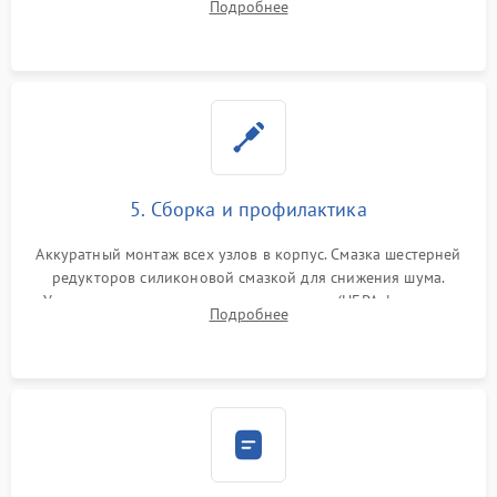
Подробнее
лидара или помпы подачи воды. Восстановление шлейфов и
устранение последствий попадания влаги.
5. Сборка и профилактика
Аккуратный монтаж всех узлов в корпус. Смазка шестерней
редукторов силиконовой смазкой для снижения шума.
Установка новых расходных материалов (HEPA-фильтров,
Подробнее
микрофибры, щеток). Надежная фиксация разъемов и
проверка герметичности водяного контура.