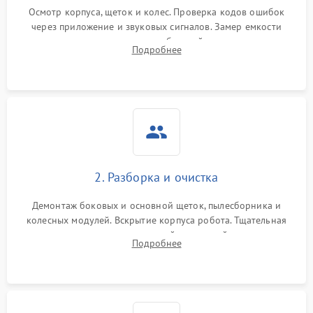
Осмотр корпуса, щеток и колес. Проверка кодов ошибок
через приложение и звуковых сигналов. Замер емкости
аккумулятора и тестирование базовой станции зарядки.
Подробнее
Оценка работы лидара, бампера и датчиков падения для
локализации неисправности.
2. Разборка и очистка
Демонтаж боковых и основной щеток, пылесборника и
колесных модулей. Вскрытие корпуса робота. Тщательная
очистка внутренних полостей, шестерней и плат от
Подробнее
скопившейся пыли, волос и шерсти животных с
использованием сжатого воздуха и щеток.