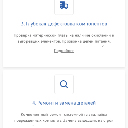
3. Глубокая дефектовка компонентов
Проверка материнской платы на наличие окислений и
выгоревших элементов. Прозвонка цепей питания,
тестирование приводных моторов колес и турбины
Подробнее
всасывания. Оценка состояния оптических и инфракрасных
датчиков, а также механизма лазерного дальномера.
4. Ремонт и замена деталей
Компонентный ремонт системной платы, пайка
поврежденных контактов. Замена вышедших из строя
двигателей, изношенного аккумулятора, неисправного