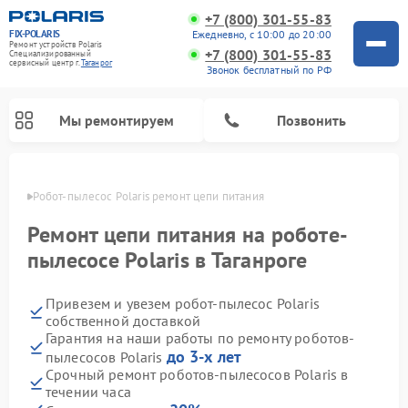
+7 (800) 301-55-83
FIX-POLARIS
Ежедневно, с 10:00 до 20:00
Ремонт устройств Polaris
+7 (800) 301-55-83
Специализированный
cервисный центр г.
Таганрог
Звонок бесплатный по РФ
Мы ремонтируем
Позвонить
нроге
Робот-пылесос Polaris ремонт цепи питания
Ремонт цепи питания на роботе-
пылесосе Polaris в Таганроге
Привезем и увезем робот-пылесос Polaris
собственной доставкой
Гарантия на наши работы по ремонту роботов-
до 3-х лет
пылесосов Polaris
Ремонт вертикальных пылесосов Polaris
Ремонт водонагревателей Polaris
Ремонт микроволновых печей Polaris
Ремонт увлажнителей воздуха Polaris
Ремонт планетарных миксеров Polaris
Срочный ремонт роботов-пылесосов Polaris в
течении часа