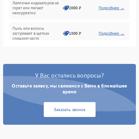
Лампочки индикаторов не
горят или мигают
2000 ₽
Подробнее →
Батарея
некорректно
Режим работы
Пыль или волосы
застревают в щетках
1500 ₽
Подробнее →
слишком часто
Программные сбои
У Вас остались вопросы?
Оставьте заявку, мы свяжемся с Вами в ближайшее
время
Заказать звонок