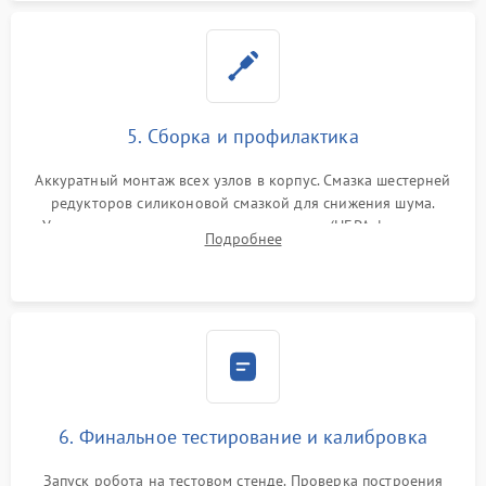
5. Сборка и профилактика
Аккуратный монтаж всех узлов в корпус. Смазка шестерней
редукторов силиконовой смазкой для снижения шума.
Установка новых расходных материалов (HEPA-фильтров,
Подробнее
микрофибры, щеток). Надежная фиксация разъемов и
проверка герметичности водяного контура.
6. Финальное тестирование и калибровка
Запуск робота на тестовом стенде. Проверка построения