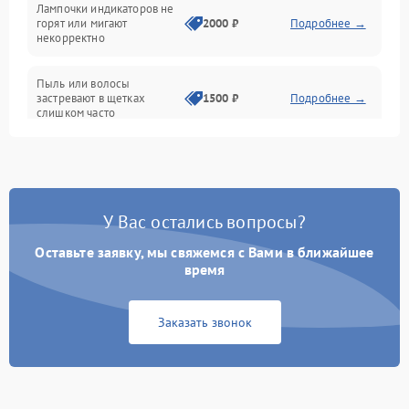
Лампочки индикаторов не
горят или мигают
2000 ₽
Подробнее →
Батарея
некорректно
Режим работы
Пыль или волосы
застревают в щетках
1500 ₽
Подробнее →
слишком часто
Программные сбои
У Вас остались вопросы?
Оставьте заявку, мы свяжемся с Вами в ближайшее
время
Заказать звонок