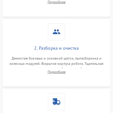
Подробнее
Оценка работы лидара, бампера и датчиков падения для
локализации неисправности.
2. Разборка и очистка
Демонтаж боковых и основной щеток, пылесборника и
колесных модулей. Вскрытие корпуса робота. Тщательная
очистка внутренних полостей, шестерней и плат от
Подробнее
скопившейся пыли, волос и шерсти животных с
использованием сжатого воздуха и щеток.