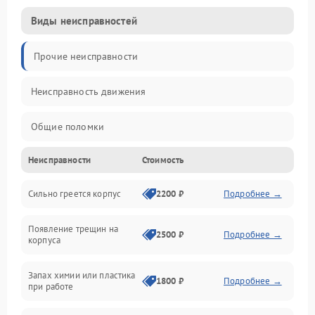
Виды неисправностей
Прочие неисправности
Неисправность движения
Общие поломки
Неисправности
Стоимость
Неисправность датчиков
Сильно греется корпус
2200 ₽
Подробнее →
Неисправность программного обеспечения
Появление трещин на
Проблемы с сигналом
2500 ₽
Подробнее →
корпуса
Неисправность резервуаров и систем подачи воды
Запах химии или пластика
1800 ₽
Подробнее →
при работе
Проблемы с механикой