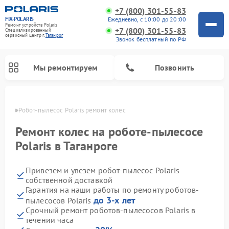
+7 (800) 301-55-83
FIX-POLARIS
Ежедневно, с 10:00 до 20:00
Ремонт устройств Polaris
+7 (800) 301-55-83
Специализированный
cервисный центр г.
Таганрог
Звонок бесплатный по РФ
Мы ремонтируем
Позвонить
нроге
Робот-пылесос Polaris ремонт колес
Ремонт колес на роботе-пылесосе
Polaris в Таганроге
Привезем и увезем робот-пылесос Polaris
собственной доставкой
Гарантия на наши работы по ремонту роботов-
до 3-х лет
пылесосов Polaris
Ремонт вертикальных пылесосов Polaris
Ремонт водонагревателей Polaris
Ремонт микроволновых печей Polaris
Ремонт увлажнителей воздуха Polaris
Ремонт планетарных миксеров Polaris
Срочный ремонт роботов-пылесосов Polaris в
течении часа