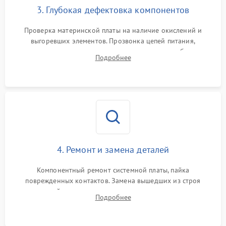
3. Глубокая дефектовка компонентов
Проверка материнской платы на наличие окислений и
выгоревших элементов. Прозвонка цепей питания,
тестирование приводных моторов колес и турбины
Подробнее
всасывания. Оценка состояния оптических и инфракрасных
датчиков, а также механизма лазерного дальномера.
4. Ремонт и замена деталей
Компонентный ремонт системной платы, пайка
поврежденных контактов. Замена вышедших из строя
двигателей, изношенного аккумулятора, неисправного
Подробнее
лидара или помпы подачи воды. Восстановление шлейфов и
устранение последствий попадания влаги.