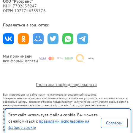
ООО "Русервис"
ИНН 7702633247
ОГРН 1077746335776
Поделиться в соц. сетях:
Мы принимаем
все формы оплаты
Политика конфиденциальности
Вся информация на сайте носит исключительно справочный характер.
Товарные знаки используются исключительно для описания устройств, в отношении которых
сервисные центры tgn.polaris-fixer.ru предоставляют услуги по ремонту. Услуги оказываются в
неавторизованных сервисных центрах tgn.polaris-fixer.ru, которые не связаны с
правообладателями товарных знаков или их официальными представителями.
Ремонт осуществляется для устройств, уже введенных в гражданский оборот в соответствии
Этот сайт использует файлы cookie. Вы можете
со статьей 1487 ГК РФ.
Использование товарных знаков не преследует цели индивидуализации услуг или введения
ознакомиться с
правилами использования
Согласен
потребителей в заблуждение, а служит для информирования о предоставляемых услугах по
файлов cookie
ремонту техники указанных брендов.
Представленная на сайте информация не является публичной офертой, определяемой