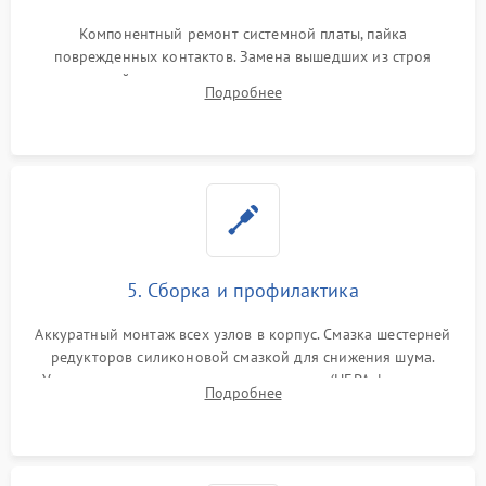
Компонентный ремонт системной платы, пайка
поврежденных контактов. Замена вышедших из строя
двигателей, изношенного аккумулятора, неисправного
Подробнее
лидара или помпы подачи воды. Восстановление шлейфов и
устранение последствий попадания влаги.
5. Сборка и профилактика
Аккуратный монтаж всех узлов в корпус. Смазка шестерней
редукторов силиконовой смазкой для снижения шума.
Установка новых расходных материалов (HEPA-фильтров,
Подробнее
микрофибры, щеток). Надежная фиксация разъемов и
проверка герметичности водяного контура.