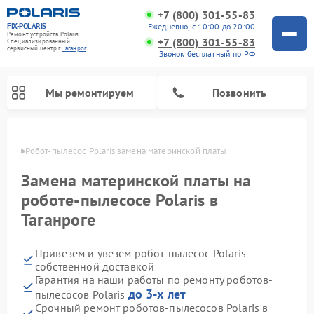
+7 (800) 301-55-83
FIX-POLARIS
Ежедневно, с 10:00 до 20:00
Ремонт устройств Polaris
+7 (800) 301-55-83
Специализированный
cервисный центр г.
Таганрог
Звонок бесплатный по РФ
Мы ремонтируем
Позвонить
нроге
Робот-пылесос Polaris замена материнской платы
Замена материнской платы на
роботе-пылесосе Polaris в
Таганроге
Привезем и увезем робот-пылесос Polaris
собственной доставкой
Гарантия на наши работы по ремонту роботов-
Ремонт вертикальных пылесосов Polaris
Ремонт водонагревателей Polaris
Ремонт микроволновых печей Polaris
Ремонт увлажнителей воздуха Polaris
Ремонт планетарных миксеров Polaris
до 3-х лет
пылесосов Polaris
Срочный ремонт роботов-пылесосов Polaris в