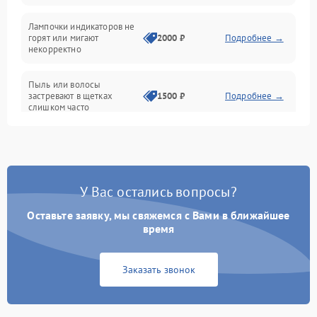
Проблемы с механикой
Лампочки индикаторов не
горят или мигают
2000 ₽
Подробнее →
Батарея
некорректно
Режим работы
Пыль или волосы
застревают в щетках
1500 ₽
Подробнее →
слишком часто
Программные сбои
У Вас остались вопросы?
Оставьте заявку, мы свяжемся с Вами в ближайшее
время
Заказать звонок