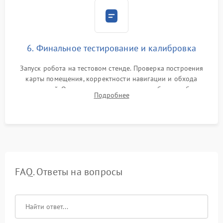
6. Финальное тестирование и калибровка
Запуск робота на тестовом стенде. Проверка построения
карты помещения, корректности навигации и обхода
препятствий. Оценка силы всасывания и работы турбины.
Подробнее
Тестирование автоматического возврата на док-станцию и
процесса зарядки.
FAQ. Ответы на вопросы