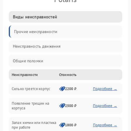
Виды неисправностей
Прочие неисправности
Неисправность движения
Общие поломки
Неисправности
Стоимость
Неисправность датчиков
Сильно греется корпус
2200 ₽
Подробнее →
Неисправность программного обеспечения
Появление трещин на
Проблемы с сигналом
2500 ₽
Подробнее →
корпуса
Неисправность резервуаров и систем подачи воды
Запах химии или пластика
1800 ₽
Подробнее →
при работе