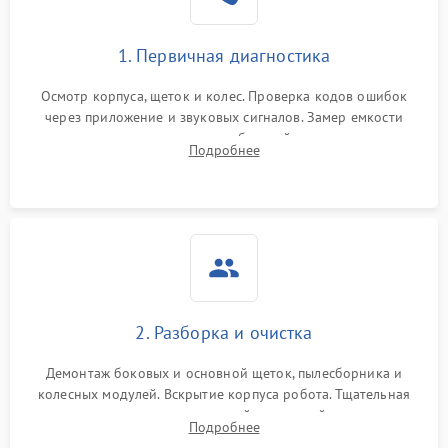
1. Первичная диагностика
Осмотр корпуса, щеток и колес. Проверка кодов ошибок
через приложение и звуковых сигналов. Замер емкости
аккумулятора и тестирование базовой станции зарядки.
Подробнее
Оценка работы лидара, бампера и датчиков падения для
локализации неисправности.
2. Разборка и очистка
Демонтаж боковых и основной щеток, пылесборника и
колесных модулей. Вскрытие корпуса робота. Тщательная
очистка внутренних полостей, шестерней и плат от
Подробнее
скопившейся пыли, волос и шерсти животных с