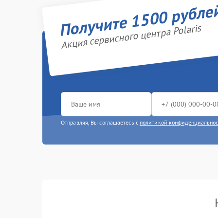
Получите 1500 рубле
Акция сервисного центра Polaris
Отправляя, Вы соглашаетесь с
политикой конфиденциально