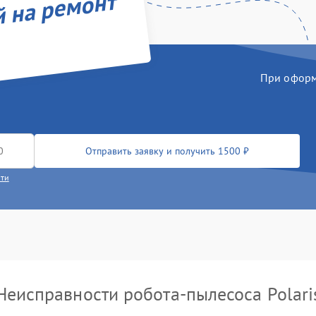
й на ремонт
При оформл
Отправить заявку и получить 1500 ₽
сти
Неисправности робота-пылесоса Polari