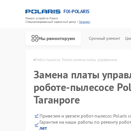
FIX-POLARIS
Ремонт устройств Polaris
Специализированный cервисный центр г.
Таганрог
Мы ремонтируем
Срочный ремонт
Це
Polaris в Таганроге
Робот-пылесос Polaris замена платы управления
Замена платы управ
роботе-пылесосе Pol
Таганроге
Привезем и увезем робот-пылесос Polaris 
Гарантия на наши работы по ремонту робот
лет
Ремонт водонагревателей Polaris
Ремонт микроволновых печей Polaris
Ремонт увлажнителей воздуха Polaris
Ремонт вертикальных пылесосов Polaris
Ремонт планетарных миксеров Polaris