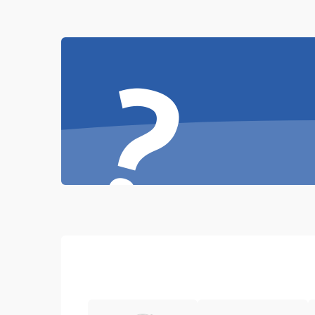
Проблемы с механикой
?
Батарея
Режим работы
Программные сбои