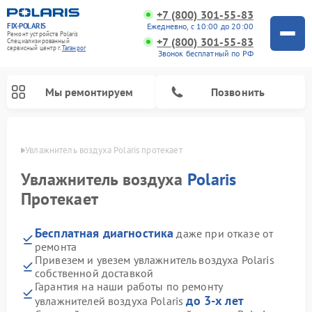
+7 (800) 301-55-83
FIX-POLARIS
Ежедневно, с 10:00 до 20:00
Ремонт устройств Polaris
+7 (800) 301-55-83
Специализированный
cервисный центр г.
Таганрог
Звонок бесплатный по РФ
Мы ремонтируем
Позвонить
нроге
Увлажнитель воздуха Polaris протекает
Увлажнитель воздуха
Polaris
Протекает
Бесплатная диагностика
даже при отказе от
ремонта
Привезем и увезем увлажнитель воздуха Polaris
собственной доставкой
Ремонт вертикальных пылесосов Polaris
Ремонт водонагревателей Polaris
Ремонт микроволновых печей Polaris
Ремонт роботов-пылесосов Polaris
Ремонт планетарных миксеров Polaris
Гарантия на наши работы по ремонту
до 3-х лет
увлажнителей воздуха Polaris