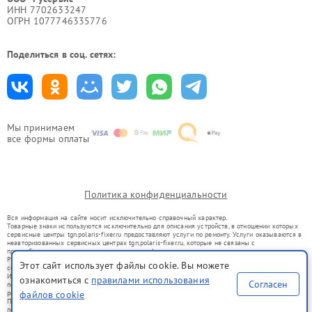
ИНН 7702633247
ОГРН 1077746335776
Поделиться в соц. сетях:
Мы принимаем
все формы оплаты
Политика конфиденциальности
Вся информация на сайте носит исключительно справочный характер.
Товарные знаки используются исключительно для описания устройств, в отношении которых
сервисные центры tgn.polaris-fixer.ru предоставляют услуги по ремонту. Услуги оказываются в
неавторизованных сервисных центрах tgn.polaris-fixer.ru, которые не связаны с
правообладателями товарных знаков или их официальными представителями.
Ремонт осуществляется для устройств, уже введенных в гражданский оборот в соответствии
Этот сайт использует файлы cookie. Вы можете
со статьей 1487 ГК РФ.
Использование товарных знаков не преследует цели индивидуализации услуг или введения
ознакомиться с
правилами использования
Согласен
потребителей в заблуждение, а служит для информирования о предоставляемых услугах по
файлов cookie
ремонту техники указанных брендов.
Представленная на сайте информация не является публичной офертой, определяемой
положениями Статьи 437(2) Гражданского кодекса РФ