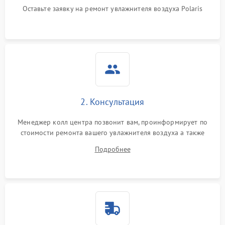
перенапряжения
Оставьте заявку на ремонт увлажнителя воздуха Polaris
Неисправность системы
1000 ₽
Подробнее →
защиты от замыкания
Повреждение системы
1000 ₽
Подробнее →
защиты от перегрузок
Не отключается
1300 ₽
Подробнее →
2. Консультация
Менеджер колл центра позвонит вам, проинформирует по
стоимости ремонта вашего увлажнителя воздуха а также
ответит на все ваши вопросы.
Подробнее