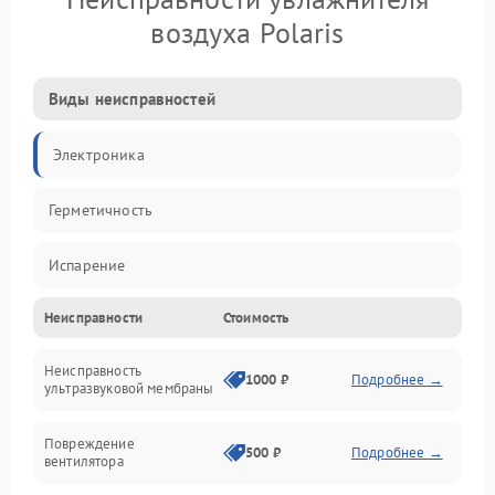
воздуха Polaris
Виды неисправностей
Электроника
Герметичность
Испарение
Неисправности
Стоимость
Водяной тракт
Неисправность
Механические повреждения
1000 ₽
Подробнее →
ультразвуковой мембраны
Электропитание
Повреждение
500 ₽
Подробнее →
вентилятора
Управление