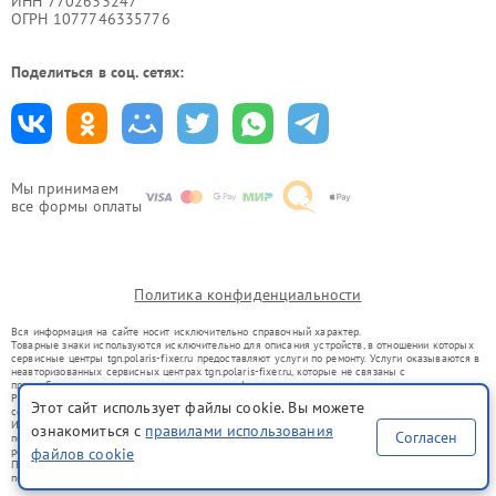
ИНН 7702633247
ОГРН 1077746335776
Поделиться в соц. сетях:
Мы принимаем
все формы оплаты
Политика конфиденциальности
Вся информация на сайте носит исключительно справочный характер.
Товарные знаки используются исключительно для описания устройств, в отношении которых
сервисные центры tgn.polaris-fixer.ru предоставляют услуги по ремонту. Услуги оказываются в
неавторизованных сервисных центрах tgn.polaris-fixer.ru, которые не связаны с
правообладателями товарных знаков или их официальными представителями.
Ремонт осуществляется для устройств, уже введенных в гражданский оборот в соответствии
Этот сайт использует файлы cookie. Вы можете
со статьей 1487 ГК РФ.
Использование товарных знаков не преследует цели индивидуализации услуг или введения
ознакомиться с
правилами использования
Согласен
потребителей в заблуждение, а служит для информирования о предоставляемых услугах по
файлов cookie
ремонту техники указанных брендов.
Представленная на сайте информация не является публичной офертой, определяемой
положениями Статьи 437(2) Гражданского кодекса РФ