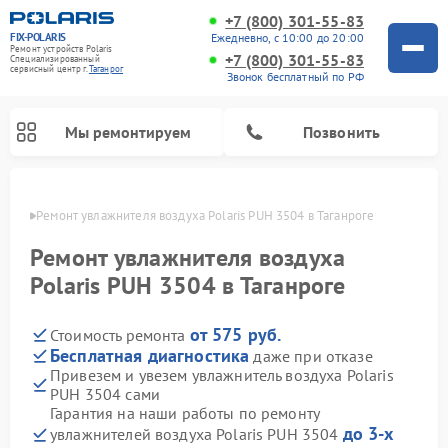
+7 (800) 301-55-83
FIX-POLARIS
Ежедневно, с 10:00 до 20:00
Ремонт устройств Polaris
+7 (800) 301-55-83
Специализированный
cервисный центр г.
Таганрог
Звонок бесплатный по РФ
Мы ремонтируем
Позвонить
нроге
Ремонт увлажнителя воздуха Polaris PUH 3504 в Таганроге
Ремонт увлажнителя воздуха
Polaris PUH 3504 в Таганроге
от 575 руб.
Стоимость ремонта
Бесплатная диагностика
даже при отказе
Привезем и увезем увлажнитель воздуха Polaris
PUH 3504 сами
Ремонт вертикальных пылесосов Polaris
Ремонт водонагревателей Polaris
Ремонт микроволновых печей Polaris
Ремонт роботов-пылесосов Polaris
Ремонт планетарных миксеров Polaris
Гарантия на наши работы по ремонту
до 3-х
увлажнителей воздуха Polaris PUH 3504