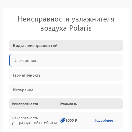
Неисправности увлажнителя
воздуха Polaris
Виды неисправностей
Электроника
Герметичность
Испарение
Неисправности
Стоимость
Водяной тракт
Неисправность
Механические повреждения
1000 ₽
Подробнее →
ультразвуковой мембраны