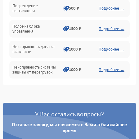
Электропитание
Повреждение
500 ₽
Подробнее →
вентилятора
Управление
Поломка блока
1500 ₽
Подробнее →
управления
Датчики
Неисправность датчика
1000 ₽
Подробнее →
влажности
Неисправность системы
1000 ₽
Подробнее →
защиты от перегрузок
Повреждение системы
автоматического
1000 ₽
Подробнее →
отключения
У Вас остались вопросы?
Поломка системы защиты
1000 ₽
Подробнее →
от короткого замыкания
Оставьте заявку, мы свяжемся с Вами в ближайшее
время
Неисправность системы
1000 ₽
Подробнее →
защиты от перегрева