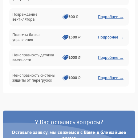
Электропитание
Повреждение
500 ₽
Подробнее →
вентилятора
Управление
Поломка блока
1500 ₽
Подробнее →
управления
Датчики
Неисправность датчика
1000 ₽
Подробнее →
влажности
Неисправность системы
1000 ₽
Подробнее →
защиты от перегрузок
Повреждение системы
автоматического
1000 ₽
Подробнее →
отключения
У Вас остались вопросы?
Поломка системы защиты
1000 ₽
Подробнее →
от короткого замыкания
Оставьте заявку, мы свяжемся с Вами в ближайшее