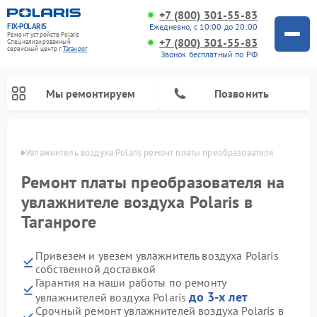
+7 (800) 301-55-83
FIX-POLARIS
Ежедневно, с 10:00 до 20:00
Ремонт устройств Polaris
+7 (800) 301-55-83
Специализированный
cервисный центр г.
Таганрог
Звонок бесплатный по РФ
Мы ремонтируем
Позвонить
нроге
Увлажнитель воздуха Polaris ремонт платы преобразователя
Ремонт платы преобразователя на
увлажнителе воздуха Polaris в
Таганроге
Привезем и увезем увлажнитель воздуха Polaris
собственной доставкой
Гарантия на наши работы по ремонту
Ремонт вертикальных пылесосов Polaris
Ремонт водонагревателей Polaris
Ремонт микроволновых печей Polaris
Ремонт роботов-пылесосов Polaris
Ремонт планетарных миксеров Polaris
до 3-х лет
увлажнителей воздуха Polaris
Срочный ремонт увлажнителей воздуха Polaris в