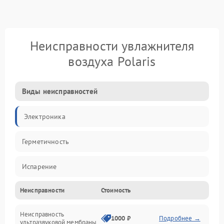
Неисправности увлажнителя
воздуха Polaris
Виды неисправностей
Электроника
Герметичность
Испарение
Неисправности
Стоимость
Водяной тракт
Неисправность
Механические повреждения
1000 ₽
Подробнее →
ультразвуковой мембраны