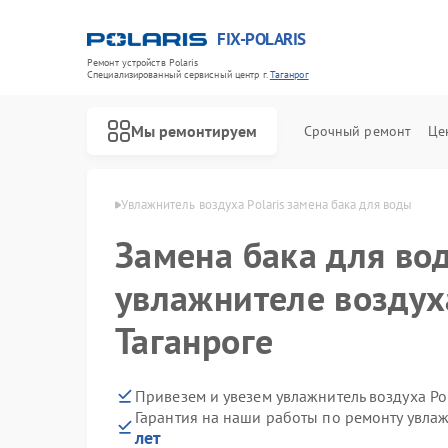
FIX-POLARIS
Ремонт устройств Polaris
Специализированный cервисный центр г.
Таганрог
Мы ремонтируем
Срочный ремонт
Це
 Polaris в Таганроге
Увлажнитель воздуха Polaris замена бака для воды
Замена бака для во
увлажнителе воздуха
Таганроге
Привезем и увезем увлажнитель воздуха Po
Гарантия на наши работы по ремонту увлаж
лет
Ремонт водонагревателей Polaris
Ремонт микроволновых печей Polaris
Ремонт роботов-пылесосов Polaris
Ремонт вертикальных пылесосов Polaris
Ремонт планетарных миксеров Polaris