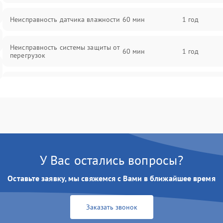
Неисправность датчика влажности
60 мин
1 год
Неисправность системы защиты от
60 мин
1 год
перегрузок
Повреждение системы
60 мин
1 год
автоматического отключения
Поломка системы защиты от
60 мин
1 год
короткого замыкания
Неисправность системы защиты от
У Вас остались вопросы?
60 мин
1 год
перегрева
Оставьте заявку, мы свяжемся с Вами в ближайшее время
Повреждение системы защиты от
60 мин
1 год
перенапряжения
Заказать звонок