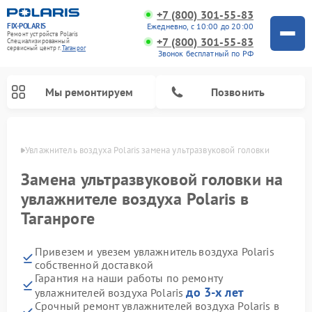
+7 (800) 301-55-83
FIX-POLARIS
Ежедневно, с 10:00 до 20:00
Ремонт устройств Polaris
+7 (800) 301-55-83
Специализированный
cервисный центр г.
Таганрог
Звонок бесплатный по РФ
Мы ремонтируем
Позвонить
нроге
Увлажнитель воздуха Polaris замена ультразвуковой головки
Замена ультразвуковой головки на
увлажнителе воздуха Polaris в
Таганроге
Привезем и увезем увлажнитель воздуха Polaris
собственной доставкой
Гарантия на наши работы по ремонту
Ремонт вертикальных пылесосов Polaris
Ремонт водонагревателей Polaris
Ремонт микроволновых печей Polaris
Ремонт роботов-пылесосов Polaris
Ремонт планетарных миксеров Polaris
до 3-х лет
увлажнителей воздуха Polaris
Срочный ремонт увлажнителей воздуха Polaris в