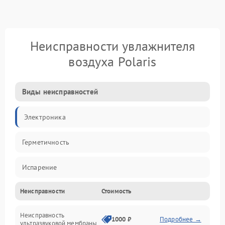
Неисправности увлажнителя
воздуха Polaris
Виды неисправностей
Электроника
Герметичность
Испарение
Неисправности
Стоимость
Водяной тракт
Неисправность
Механические повреждения
1000 ₽
Подробнее →
ультразвуковой мембраны