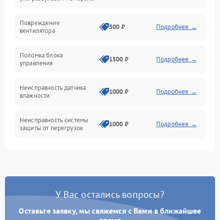
Электропитание
Повреждение
500 ₽
Подробнее →
вентилятора
Управление
Поломка блока
1500 ₽
Подробнее →
управления
Датчики
Неисправность датчика
1000 ₽
Подробнее →
влажности
Неисправность системы
1000 ₽
Подробнее →
защиты от перегрузок
Повреждение системы
автоматического
1000 ₽
Подробнее →
отключения
У Вас остались вопросы?
Поломка системы защиты
1000 ₽
Подробнее →
от короткого замыкания
Оставьте заявку, мы свяжемся с Вами в ближайшее