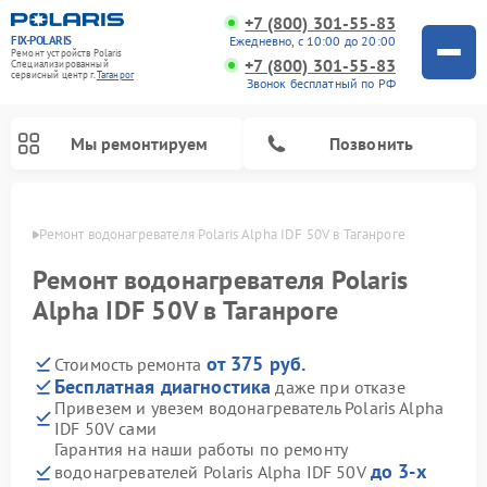
+7 (800) 301-55-83
FIX-POLARIS
Ежедневно, с 10:00 до 20:00
Ремонт устройств Polaris
+7 (800) 301-55-83
Специализированный
cервисный центр г.
Таганрог
Звонок бесплатный по РФ
Мы ремонтируем
Позвонить
нроге
Ремонт водонагревателя Polaris Alpha IDF 50V в Таганроге
Ремонт водонагревателя Polaris
Alpha IDF 50V в Таганроге
от 375 руб.
Стоимость ремонта
Бесплатная диагностика
даже при отказе
Привезем и увезем водонагреватель Polaris Alpha
IDF 50V сами
Ремонт вертикальных пылесосов Polaris
Ремонт роботов-пылесосов Polaris
Ремонт микроволновых печей Polaris
Ремонт увлажнителей воздуха Polaris
Ремонт планетарных миксеров Polaris
Гарантия на наши работы по ремонту
до 3-х
водонагревателей Polaris Alpha IDF 50V