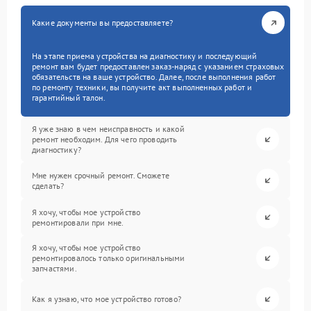
Какие документы вы предоставляете?
На этапе приема устройства на диагностику и последующий
ремонт вам будет предоставлен заказ-наряд с указанием страховых
обязательств на ваше устройство. Далее, после выполнения работ
по ремонту техники, вы получите акт выполненных работ и
гарантийный талон.
Я уже знаю в чем неисправность и какой
ремонт необходим. Для чего проводить
диагностику?
Мне нужен срочный ремонт. Сможете
сделать?
Я хочу, чтобы мое устройство
ремонтировали при мне.
Я хочу, чтобы мое устройство
ремонтировалось только оригинальными
запчастями.
Как я узнаю, что мое устройство готово?