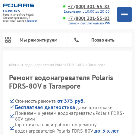
+7 (800) 301-55-83
FIX-POLARIS
Ежедневно, с 10:00 до 20:00
Ремонт устройств Polaris
+7 (800) 301-55-83
Специализированный
cервисный центр г.
Таганрог
Звонок бесплатный по РФ
Мы ремонтируем
Позвонить
нроге
Ремонт водонагревателя Polaris FDRS-80V в Таганроге
Ремонт водонагревателя Polaris
FDRS-80V в Таганроге
от 375 руб.
Стоимость ремонта
Бесплатная диагностика
даже при отказе
Привезем и увезем водонагреватель Polaris FDRS-
80V сами
Ремонт вертикальных пылесосов Polaris
Ремонт роботов-пылесосов Polaris
Ремонт микроволновых печей Polaris
Ремонт увлажнителей воздуха Polaris
Ремонт планетарных миксеров Polaris
Гарантия на наши работы по ремонту
до 3-х лет
водонагревателей Polaris FDRS-80V