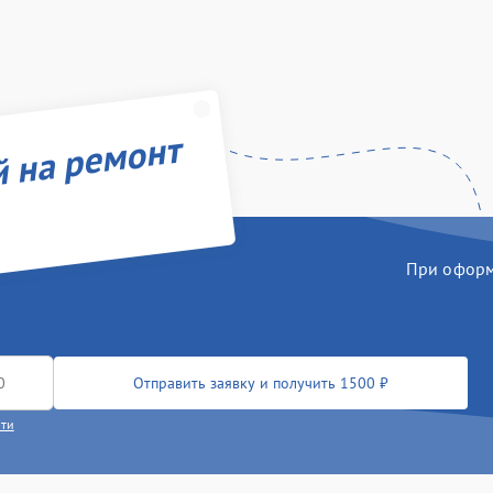
й на ремонт
При оформл
Отправить заявку и получить 1500 ₽
сти