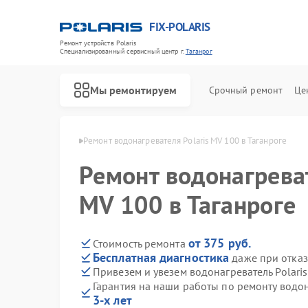
FIX-POLARIS
Ремонт устройств Polaris
Специализированный cервисный центр г.
Таганрог
Мы ремонтируем
Срочный ремонт
Це
 Polaris в Таганроге
Ремонт водонагревателя Polaris MV 100 в Таганроге
Ремонт водонагреват
MV 100 в Таганроге
от 375 руб.
Стоимость ремонта
Бесплатная диагностика
даже при отказ
Привезем и увезем водонагреватель Polari
Гарантия на наши работы по ремонту водон
3-х лет
Ремонт микроволновых печей Polaris
Ремонт роботов-пылесосов Polaris
Ремонт увлажнителей воздуха Polaris
Ремонт вертикальных пылесосов Polaris
Ремонт планетарных миксеров Polaris