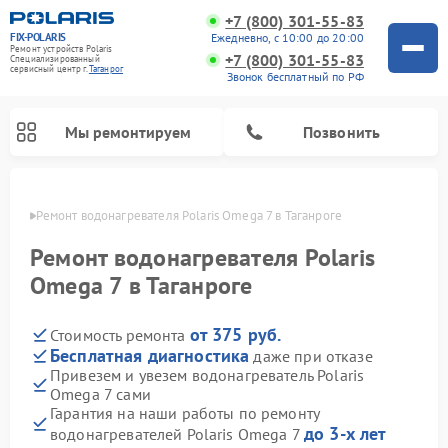
+7 (800) 301-55-83
FIX-POLARIS
Ежедневно, с 10:00 до 20:00
Ремонт устройств Polaris
+7 (800) 301-55-83
Специализированный
cервисный центр г.
Таганрог
Звонок бесплатный по РФ
Мы ремонтируем
Позвонить
нроге
Ремонт водонагревателя Polaris Omega 7 в Таганроге
Ремонт водонагревателя Polaris
Omega 7 в Таганроге
от 375 руб.
Стоимость ремонта
Бесплатная диагностика
даже при отказе
Привезем и увезем водонагреватель Polaris
Omega 7 сами
Ремонт вертикальных пылесосов Polaris
Ремонт роботов-пылесосов Polaris
Ремонт микроволновых печей Polaris
Ремонт увлажнителей воздуха Polaris
Ремонт планетарных миксеров Polaris
Гарантия на наши работы по ремонту
до 3-х лет
водонагревателей Polaris Omega 7