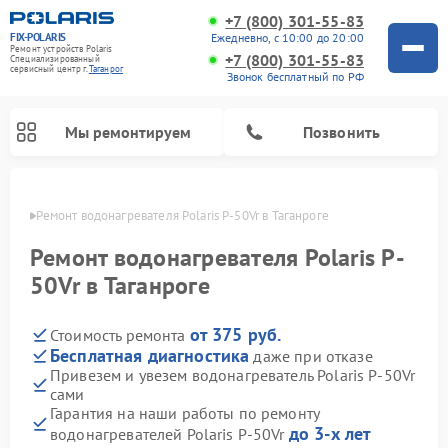
+7 (800) 301-55-83
FIX-POLARIS
Ежедневно, с 10:00 до 20:00
Ремонт устройств Polaris
+7 (800) 301-55-83
Специализированный
cервисный центр г.
Таганрог
Звонок бесплатный по РФ
Мы ремонтируем
Позвонить
нроге
Ремонт водонагревателя Polaris P-50Vr в Таганроге
Ремонт водонагревателя Polaris P-
50Vr в Таганроге
от 375 руб.
Стоимость ремонта
Бесплатная диагностика
даже при отказе
Привезем и увезем водонагреватель Polaris P-50Vr
сами
Ремонт вертикальных пылесосов Polaris
Ремонт роботов-пылесосов Polaris
Ремонт микроволновых печей Polaris
Ремонт увлажнителей воздуха Polaris
Ремонт планетарных миксеров Polaris
Гарантия на наши работы по ремонту
до 3-х лет
водонагревателей Polaris P-50Vr