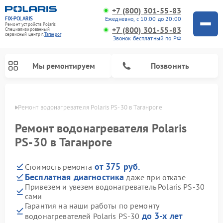
+7 (800) 301-55-83
FIX-POLARIS
Ежедневно, с 10:00 до 20:00
Ремонт устройств Polaris
+7 (800) 301-55-83
Специализированный
cервисный центр г.
Таганрог
Звонок бесплатный по РФ
Мы ремонтируем
Позвонить
нроге
Ремонт водонагревателя Polaris PS-30 в Таганроге
Ремонт водонагревателя Polaris
PS-30 в Таганроге
от 375 руб.
Стоимость ремонта
Бесплатная диагностика
даже при отказе
Привезем и увезем водонагреватель Polaris PS-30
сами
Ремонт вертикальных пылесосов Polaris
Ремонт роботов-пылесосов Polaris
Ремонт микроволновых печей Polaris
Ремонт увлажнителей воздуха Polaris
Ремонт планетарных миксеров Polaris
Гарантия на наши работы по ремонту
до 3-х лет
водонагревателей Polaris PS-30