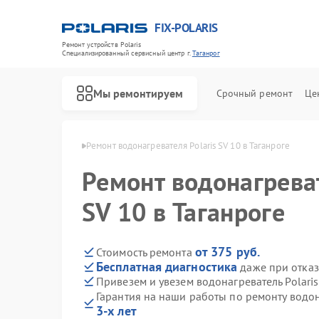
FIX-POLARIS
Ремонт устройств Polaris
Специализированный cервисный центр г.
Таганрог
Мы ремонтируем
Срочный ремонт
Це
 Polaris в Таганроге
Ремонт водонагревателя Polaris SV 10 в Таганроге
Ремонт водонагреват
SV 10 в Таганроге
от 375 руб.
Стоимость ремонта
Бесплатная диагностика
даже при отказ
Привезем и увезем водонагреватель Polaris
Гарантия на наши работы по ремонту водон
3-х лет
Ремонт микроволновых печей Polaris
Ремонт роботов-пылесосов Polaris
Ремонт увлажнителей воздуха Polaris
Ремонт вертикальных пылесосов Polaris
Ремонт планетарных миксеров Polaris