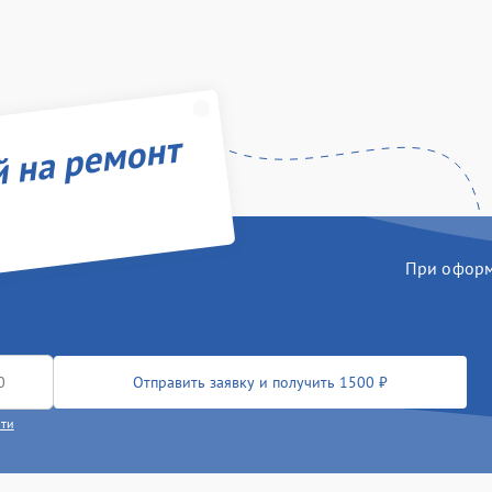
й на ремонт
При оформл
Отправить заявку и получить 1500 ₽
сти