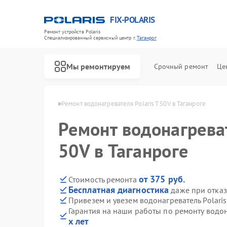
FIX-POLARIS
Ремонт устройств Polaris
Специализированный cервисный центр г.
Таганрог
Мы ремонтируем
Срочный ремонт
Це
 Polaris в Таганроге
Ремонт водонагревателя Polaris T 50V в Таганроге
Ремонт водонагреват
50V в Таганроге
от 375 руб.
Стоимость ремонта
Бесплатная диагностика
даже при отказ
Привезем и увезем водонагреватель Polaris
Гарантия на наши работы по ремонту водон
х лет
Ремонт микроволновых печей Polaris
Ремонт роботов-пылесосов Polaris
Ремонт увлажнителей воздуха Polaris
Ремонт вертикальных пылесосов Polaris
Ремонт планетарных миксеров Polaris