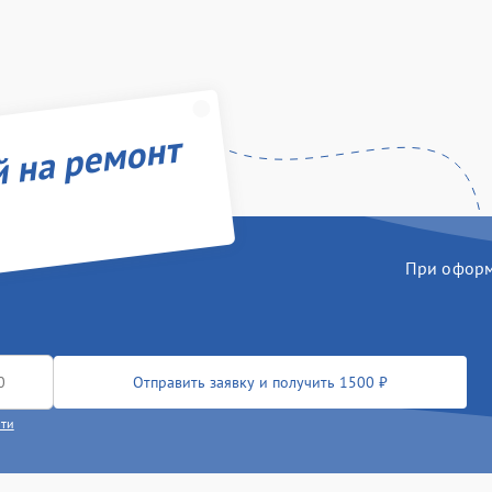
й на ремонт
При оформл
Отправить заявку и получить 1500 ₽
сти