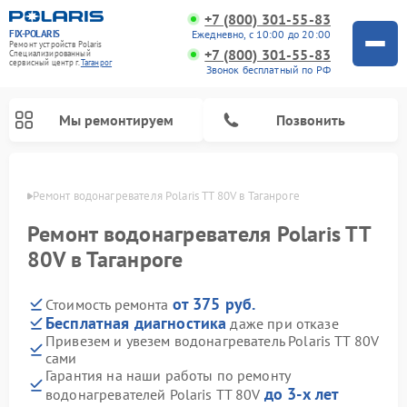
+7 (800) 301-55-83
FIX-POLARIS
Ежедневно, с 10:00 до 20:00
Ремонт устройств Polaris
+7 (800) 301-55-83
Специализированный
cервисный центр г.
Таганрог
Звонок бесплатный по РФ
Мы ремонтируем
Позвонить
нроге
Ремонт водонагревателя Polaris TT 80V в Таганроге
Ремонт водонагревателя Polaris TT
80V в Таганроге
от 375 руб.
Стоимость ремонта
Бесплатная диагностика
даже при отказе
Привезем и увезем водонагреватель Polaris TT 80V
сами
Ремонт вертикальных пылесосов Polaris
Ремонт роботов-пылесосов Polaris
Ремонт микроволновых печей Polaris
Ремонт увлажнителей воздуха Polaris
Ремонт планетарных миксеров Polaris
Гарантия на наши работы по ремонту
до 3-х лет
водонагревателей Polaris TT 80V