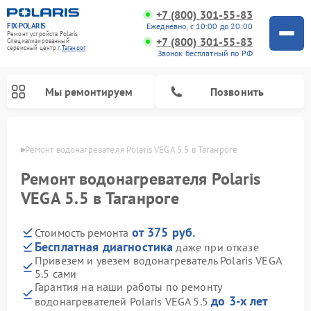
+7 (800) 301-55-83
FIX-POLARIS
Ежедневно, с 10:00 до 20:00
Ремонт устройств Polaris
+7 (800) 301-55-83
Специализированный
cервисный центр г.
Таганрог
Звонок бесплатный по РФ
Мы ремонтируем
Позвонить
нроге
Ремонт водонагревателя Polaris VEGA 5.5 в Таганроге
Ремонт водонагревателя Polaris
VEGA 5.5 в Таганроге
от 375 руб.
Стоимость ремонта
Бесплатная диагностика
даже при отказе
Привезем и увезем водонагреватель Polaris VEGA
5.5 сами
Ремонт вертикальных пылесосов Polaris
Ремонт роботов-пылесосов Polaris
Ремонт микроволновых печей Polaris
Ремонт увлажнителей воздуха Polaris
Ремонт планетарных миксеров Polaris
Гарантия на наши работы по ремонту
до 3-х лет
водонагревателей Polaris VEGA 5.5