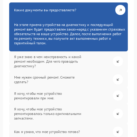
Какие документы вы предоставляете?
На этапе приема устройства на диагностику и последующий
ремонт вам будет предоставлен заказ-наряд с указанием страховых
обязательств на ваше устройство. Далее, после выполнения работ
по ремонту техники, вы получите акт выполненных работ и
гарантийный талон.
Я уже знаю в чем неисправность и какой
ремонт необходим. Для чего проводить
диагностику?
Мне нужен срочный ремонт. Сможете
сделать?
Я хочу, чтобы мое устройство
ремонтировали при мне.
Я хочу, чтобы мое устройство
ремонтировалось только оригинальными
запчастями.
Как я узнаю, что мое устройство готово?