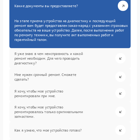
Какие документы вы предоставляете?
На этапе приема устройства на диагностику и последующий
ремонт вам будет предоставлен заказ-наряд с указанием страховых
обязательств на ваше устройство. Далее, после выполнения работ
по ремонту техники, вы получите акт выполненных работ и
гарантийный талон.
Я уже знаю в чем неисправность и какой
ремонт необходим. Для чего проводить
диагностику?
Мне нужен срочный ремонт. Сможете
сделать?
Я хочу, чтобы мое устройство
ремонтировали при мне.
Я хочу, чтобы мое устройство
ремонтировалось только оригинальными
запчастями.
Как я узнаю, что мое устройство готово?