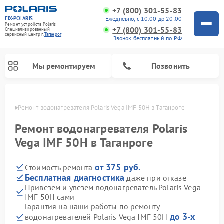
+7 (800) 301-55-83
FIX-POLARIS
Ежедневно, с 10:00 до 20:00
Ремонт устройств Polaris
+7 (800) 301-55-83
Специализированный
cервисный центр г.
Таганрог
Звонок бесплатный по РФ
Мы ремонтируем
Позвонить
нроге
Ремонт водонагревателя Polaris Vega IMF 50H в Таганроге
Ремонт водонагревателя Polaris
Vega IMF 50H в Таганроге
от 375 руб.
Стоимость ремонта
Бесплатная диагностика
даже при отказе
Привезем и увезем водонагреватель Polaris Vega
IMF 50H сами
Ремонт вертикальных пылесосов Polaris
Ремонт роботов-пылесосов Polaris
Ремонт микроволновых печей Polaris
Ремонт увлажнителей воздуха Polaris
Ремонт планетарных миксеров Polaris
Гарантия на наши работы по ремонту
до 3-х
водонагревателей Polaris Vega IMF 50H