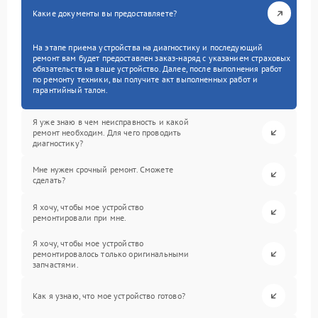
Какие документы вы предоставляете?
На этапе приема устройства на диагностику и последующий
ремонт вам будет предоставлен заказ-наряд с указанием страховых
обязательств на ваше устройство. Далее, после выполнения работ
по ремонту техники, вы получите акт выполненных работ и
гарантийный талон.
Я уже знаю в чем неисправность и какой
ремонт необходим. Для чего проводить
диагностику?
Мне нужен срочный ремонт. Сможете
сделать?
Я хочу, чтобы мое устройство
ремонтировали при мне.
Я хочу, чтобы мое устройство
ремонтировалось только оригинальными
запчастями.
Как я узнаю, что мое устройство готово?