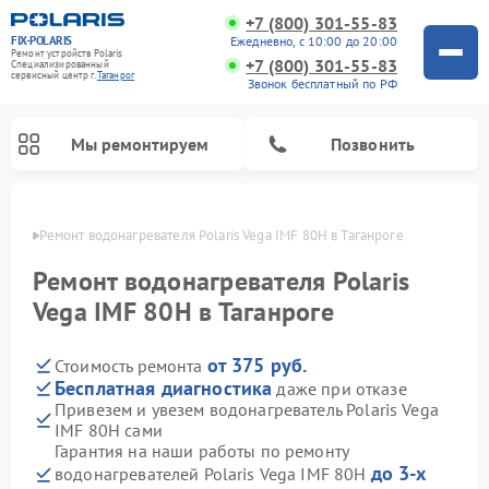
+7 (800) 301-55-83
FIX-POLARIS
Ежедневно, с 10:00 до 20:00
Ремонт устройств Polaris
+7 (800) 301-55-83
Специализированный
cервисный центр г.
Таганрог
Звонок бесплатный по РФ
Мы ремонтируем
Позвонить
нроге
Ремонт водонагревателя Polaris Vega IMF 80H в Таганроге
Ремонт водонагревателя Polaris
Vega IMF 80H в Таганроге
от 375 руб.
Стоимость ремонта
Бесплатная диагностика
даже при отказе
Привезем и увезем водонагреватель Polaris Vega
IMF 80H сами
Ремонт вертикальных пылесосов Polaris
Ремонт роботов-пылесосов Polaris
Ремонт микроволновых печей Polaris
Ремонт увлажнителей воздуха Polaris
Ремонт планетарных миксеров Polaris
Гарантия на наши работы по ремонту
до 3-х
водонагревателей Polaris Vega IMF 80H