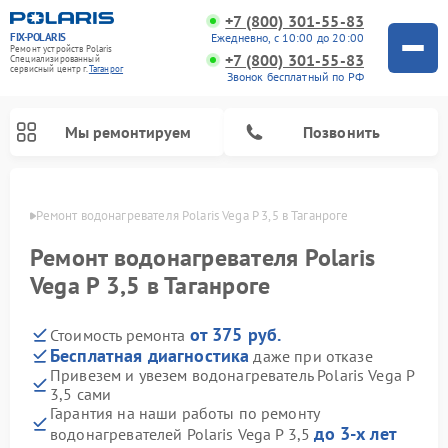
+7 (800) 301-55-83
FIX-POLARIS
Ежедневно, с 10:00 до 20:00
Ремонт устройств Polaris
+7 (800) 301-55-83
Специализированный
cервисный центр г.
Таганрог
Звонок бесплатный по РФ
Мы ремонтируем
Позвонить
нроге
Ремонт водонагревателя Polaris Vega P 3,5 в Таганроге
Ремонт водонагревателя Polaris
Vega P 3,5 в Таганроге
от 375 руб.
Стоимость ремонта
Бесплатная диагностика
даже при отказе
Привезем и увезем водонагреватель Polaris Vega P
3,5 сами
Ремонт вертикальных пылесосов Polaris
Ремонт роботов-пылесосов Polaris
Ремонт микроволновых печей Polaris
Ремонт увлажнителей воздуха Polaris
Ремонт планетарных миксеров Polaris
Гарантия на наши работы по ремонту
до 3-х лет
водонагревателей Polaris Vega P 3,5