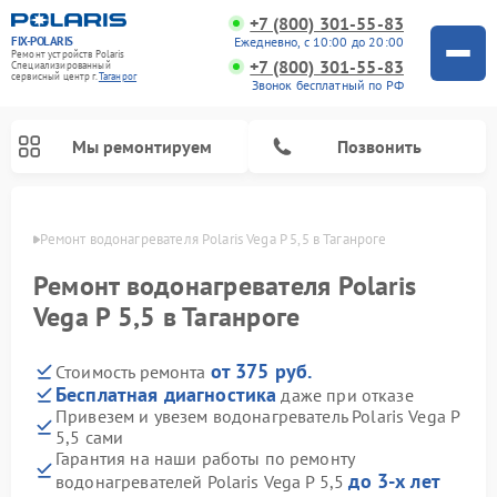
+7 (800) 301-55-83
FIX-POLARIS
Ежедневно, с 10:00 до 20:00
Ремонт устройств Polaris
+7 (800) 301-55-83
Специализированный
cервисный центр г.
Таганрог
Звонок бесплатный по РФ
Мы ремонтируем
Позвонить
нроге
Ремонт водонагревателя Polaris Vega P 5,5 в Таганроге
Ремонт водонагревателя Polaris
Vega P 5,5 в Таганроге
от 375 руб.
Стоимость ремонта
Бесплатная диагностика
даже при отказе
Привезем и увезем водонагреватель Polaris Vega P
5,5 сами
Ремонт вертикальных пылесосов Polaris
Ремонт роботов-пылесосов Polaris
Ремонт микроволновых печей Polaris
Ремонт увлажнителей воздуха Polaris
Ремонт планетарных миксеров Polaris
Гарантия на наши работы по ремонту
до 3-х лет
водонагревателей Polaris Vega P 5,5